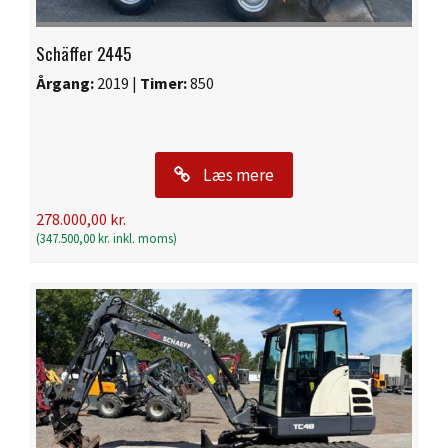
Schäffer 2445
Årgang:
2019 |
Timer:
850
Læs mere
278.000,00
kr.
(
347.500,00
kr.
inkl. moms)