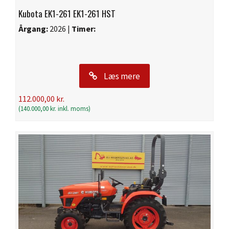
Kubota EK1-261 EK1-261 HST
Årgang:
2026 |
Timer:
Læs mere
112.000,00
kr.
(
140.000,00
kr.
inkl. moms)