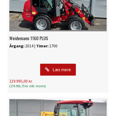
Weidemann 1160 PLUS
Årgang:
2014 |
Timer:
1700
Læs mere
219.995,00
kr.
(
274.993,75
kr.
inkl. moms)