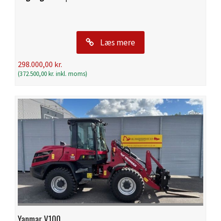
Læs mere
298.000,00
kr.
(
372.500,00
kr.
inkl. moms)
Yanmar V100