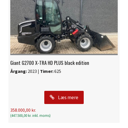
Giant G2700 X-TRA HD PLUS black edition
Årgang:
2023 |
Timer:
625
Læs mere
358.000,00
kr.
(
447.500,00
kr.
inkl. moms)