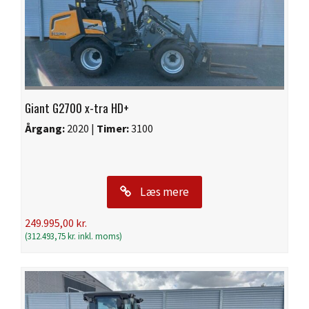
Giant G2700 x-tra HD+
Årgang:
2020 |
Timer:
3100
Læs mere
249.995,00
kr.
(
312.493,75
kr.
inkl. moms)