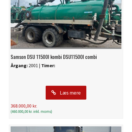
Samson DSU 11500l kombi DSU11500l combi
Årgang:
2001 |
Timer:
Læs mere
368.000,00
kr.
(
460.000,00
kr.
inkl. moms)