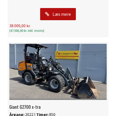
Læs mere
38.000,00
kr.
(
47.500,00
kr.
inkl. moms)
Giant G2700 x-tra
Årgang:
2022 |
Timer:
850