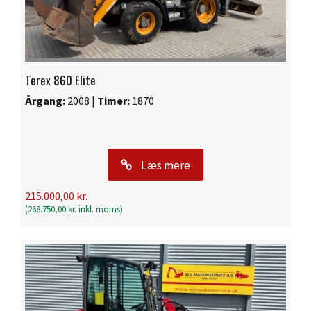
Terex 860 Elite
Årgang:
2008 |
Timer:
1870
Læs mere
215.000,00
kr.
(
268.750,00
kr.
inkl. moms)