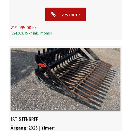
Læs mere
219.995,00
kr.
(
274.993,75
kr.
inkl. moms)
JST STENGREB
Årgang:
2025 |
Timer: