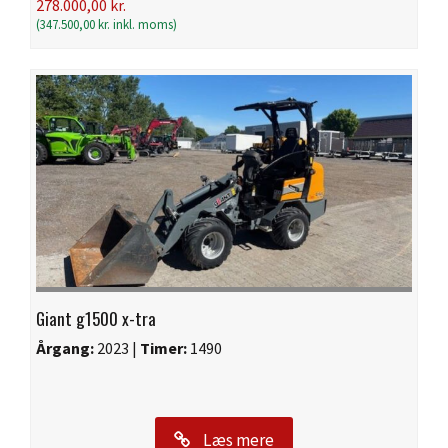
278.000,00
kr.
(
347.500,00
kr.
inkl. moms)
Giant g1500 x-tra
Årgang:
2023 |
Timer:
1490
Læs mere