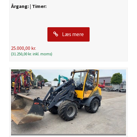
Årgang:
|
Timer:
Læs mere
25.000,00
kr.
(
31.250,00
kr.
inkl. moms)