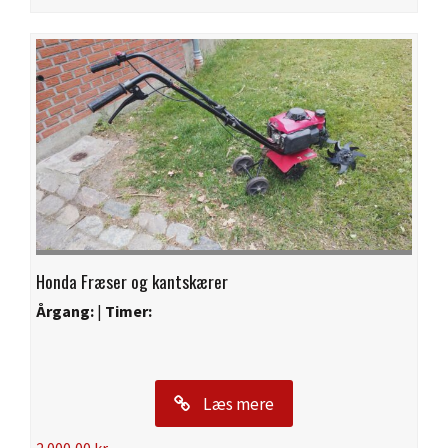
Honda Fræser og kantskærer
Årgang:
|
Timer:
Læs mere
2.000,00
kr.