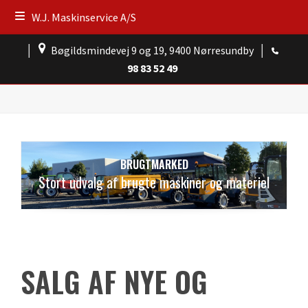
W.J. Maskinservice A/S
│
Bøgildsmindevej 9 og 19, 9400 Nørresundby
│
98 83 52 49
BRUGTMARKED
Stort udvalg af brugte maskiner og materiel
SALG AF NYE OG