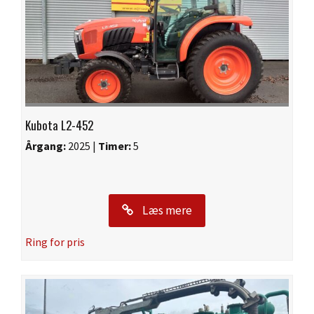
Kubota L2-452
Årgang:
2025 |
Timer:
5
Læs mere
Ring for pris