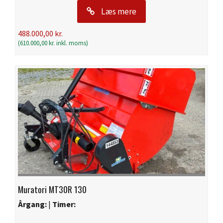
Læs mere
488.000,00
kr.
(
610.000,00
kr.
inkl. moms)
Muratori MT30R 130
Årgang:
|
Timer: