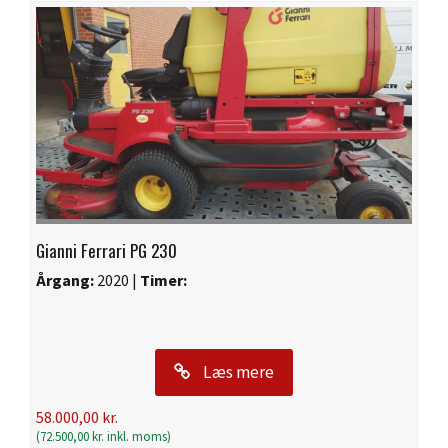
Gianni Ferrari PG 230
Årgang:
2020 |
Timer:
Læs mere
58.000,00
kr.
(
72.500,00
kr.
inkl. moms)