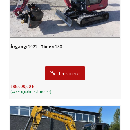
Årgang:
2022 |
Timer:
280
Læs mere
198.000,00
kr.
(
247.500,00
kr.
inkl. moms)