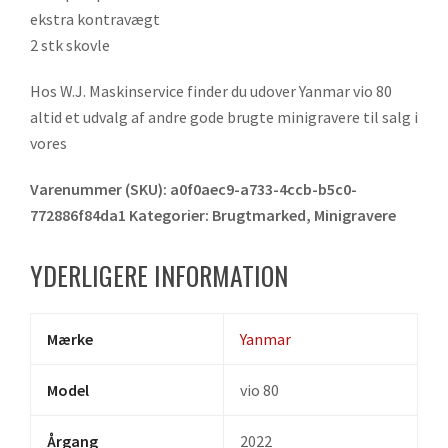
ekstra kontravægt
2 stk skovle
Hos W.J. Maskinservice finder du udover Yanmar vio 80
altid et udvalg af andre gode brugte minigravere til salg i
vores
Varenummer (SKU):
a0f0aec9-a733-4ccb-b5c0-
772886f84da1
Kategorier:
Brugtmarked
,
Minigravere
YDERLIGERE INFORMATION
Mærke
Yanmar
Model
vio 80
Årgang
2022