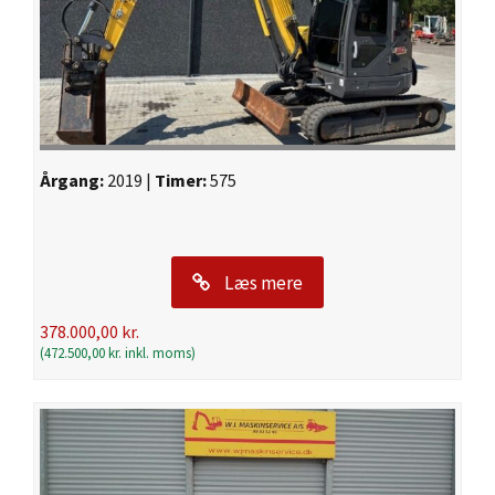
Årgang:
2019 |
Timer:
575
Læs mere
378.000,00
kr.
(
472.500,00
kr.
inkl. moms)