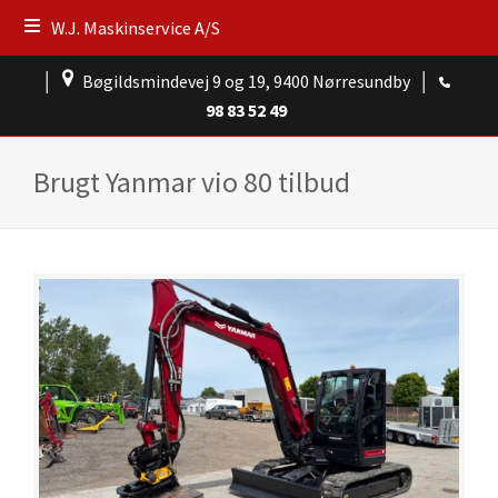
W.J. Maskinservice A/S
│
Bøgildsmindevej 9 og 19, 9400 Nørresundby
│
98 83 52 49
Brugt Yanmar vio 80 tilbud