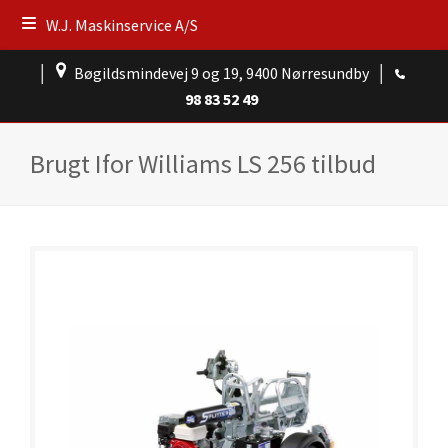
W.J. Maskinservice A/S
│
Bøgildsmindevej 9 og 19, 9400 Nørresundby
│
98 83 52 49
Brugt Ifor Williams LS 256 tilbud