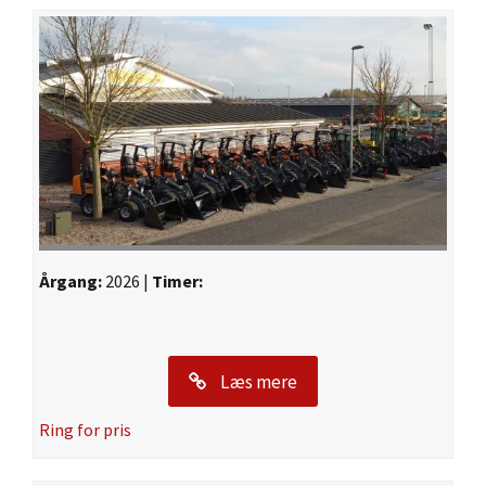
Årgang:
2026 |
Timer:
Læs mere
Ring for pris