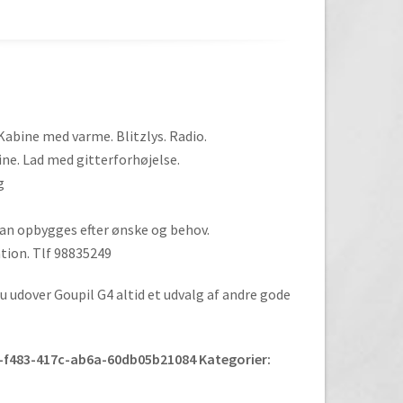
Kabine med varme. Blitzlys. Radio.
e. Lad med gitterforhøjelse.
g
 Kan opbygges efter ønske og behov.
tion. Tlf 98835249
u udover Goupil G4 altid et udvalg af andre gode
-f483-417c-ab6a-60db05b21084
Kategorier: