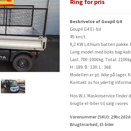
Ring for pris
Beskrivelse af Goupil G4
Goupil G4 El-bil
45 km/t.
9,2 KW Lithium batteri pakke. 
Lang model med boks bag kabin
Last. 700-1000kg. Total. 2100k
H : 189. B : 130. L : 368.
Modellen er pt. ikke på lager.
Kontakt os for yderlig informa
Hos W.J. Maskinservice finder d
brugte el-biler til salg i vores
Varenummer (SKU):
29bc2d2d
Brugtmarked
,
El-biler