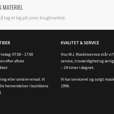
G MATERIEL
så tag et kig på vores brugtmarked.
TIDER
KVALITET & SERVICE
redag: 07.00 - 17.00
Hos W.J. Maskinservice står vi 
en efter aftale
service, troværdighed og ærli
ukket
– 24 timer i døgnet.
ring eller send en email. Vi
Vi har serviceret og solgt mask
lle henvendelser i butikkens
1996.
.