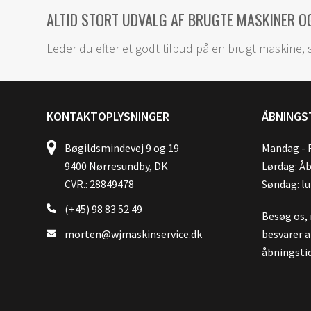
ALTID STORT UDVALG AF BRUGTE MASKINER O
Leder du efter et godt tilbud på en brugt maskine, 
KONTAKTOPLYSNINGER
ÅBNINGS
Bøgildsmindevej 9 og 19
Mandag - F
9400 Nørresundby, DK
Lørdag: Åb
CVR.: 28849478
Søndag: l
(+45) 98 83 52 49
Besøg os, 
morten@wjmaskinservice.dk
besvarer a
åbningstid