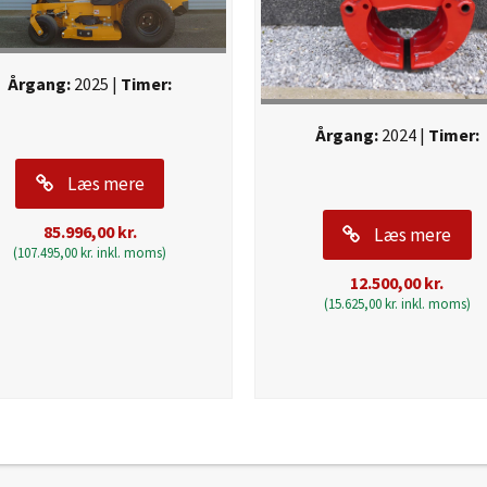
Årgang:
2025 |
Timer:
Årgang:
2024 |
Timer:
Læs mere
85.996,00
kr.
Læs mere
(
107.495,00
kr.
inkl. moms)
12.500,00
kr.
(
15.625,00
kr.
inkl. moms)