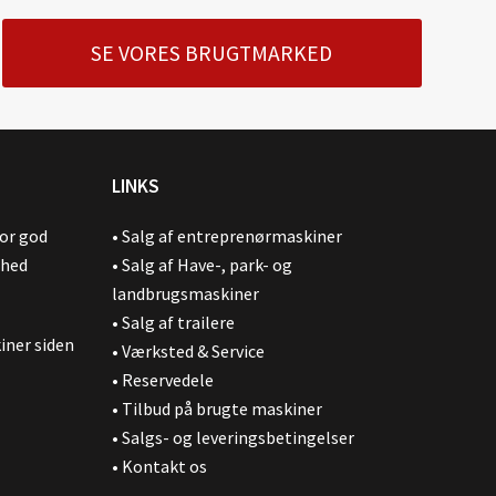
SE VORES BRUGTMARKED
LINKS
for god
•
Salg af entreprenørmaskiner
ghed
•
Salg af Have-, park- og
landbrugsmaskiner
•
Salg af trailere
iner siden
•
Værksted & Service
•
Reservedele
•
Tilbud på brugte maskiner
•
Salgs- og leveringsbetingelser
•
Kontakt os