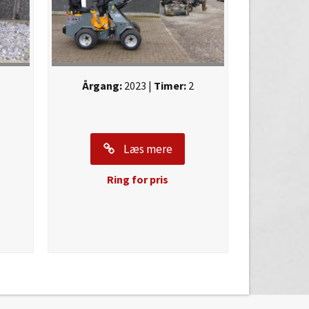
Årgang:
2023 |
Timer:
2
Læs mere
Ring for pris