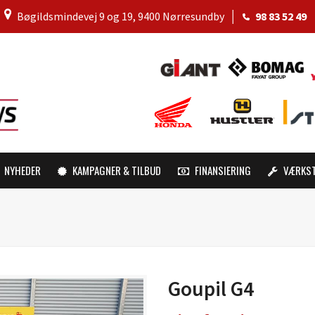
│
Bøgildsmindevej 9 og 19, 9400 Nørresundby
│
98 83 52 49
NYHEDER
KAMPAGNER & TILBUD
FINANSIERING
VÆRKS
Goupil G4