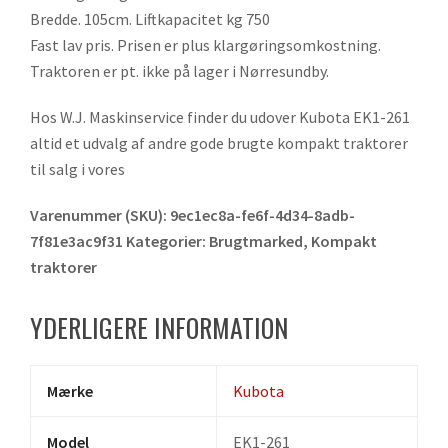
Bredde. 105cm. Liftkapacitet kg 750
Fast lav pris. Prisen er plus klargøringsomkostning.
Traktoren er pt. ikke på lager i Nørresundby.
Hos W.J. Maskinservice finder du udover Kubota EK1-261
altid et udvalg af andre gode brugte kompakt traktorer
til salg i vores
Varenummer (SKU):
9ec1ec8a-fe6f-4d34-8adb-
7f81e3ac9f31
Kategorier:
Brugtmarked
,
Kompakt
traktorer
YDERLIGERE INFORMATION
Mærke
Kubota
Model
EK1-261