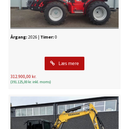
Årgang:
2026 |
Timer:
0
Læs mere
312.900,00
kr.
(
391.125,00
kr.
inkl. moms)