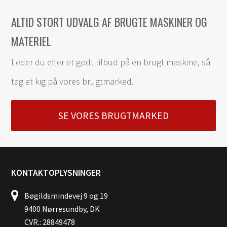
ALTID STORT UDVALG AF BRUGTE MASKINER OG
MATERIEL
Leder du efter et godt tilbud på en brugt maskine, så
tag et kig på vores brugtmarked.
SE VORES BRUGTMARKED
KONTAKTOPLYSNINGER
Bøgildsmindevej 9 og 19
9400 Nørresundby, DK
CVR.: 28849478