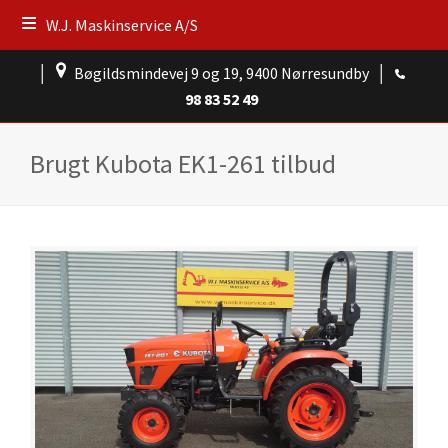
W.J. Maskinservice A/S
│
Bøgildsmindevej 9 og 19, 9400 Nørresundby
│
98 83 52 49
Brugt Kubota EK1-261 tilbud