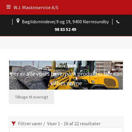
W.J. Maskinservice A/S
│
Bøgildsmindevej 9 og 19, 9400 Nørresundby
│
98 83 52 49
Have/Park
Her er alle vores have/park produkter der kan
købes online
Tilbage til oversigt
Filtrer varer
Viser 1 - 16 af 22 resultater