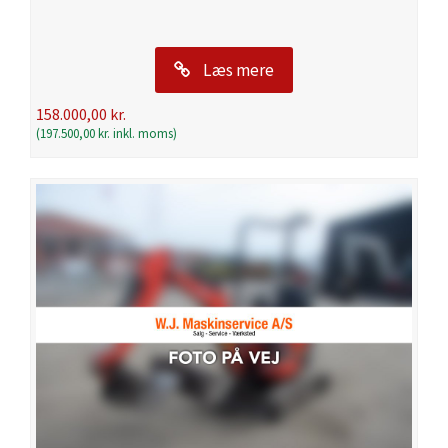
Læs mere
158.000,00
kr.
(
197.500,00
kr.
inkl. moms)