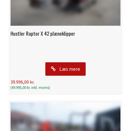
Hustler Raptor X 42 plæneklipper
Læs mere
39.996,00
kr.
(
49.995,00
kr.
inkl. moms)