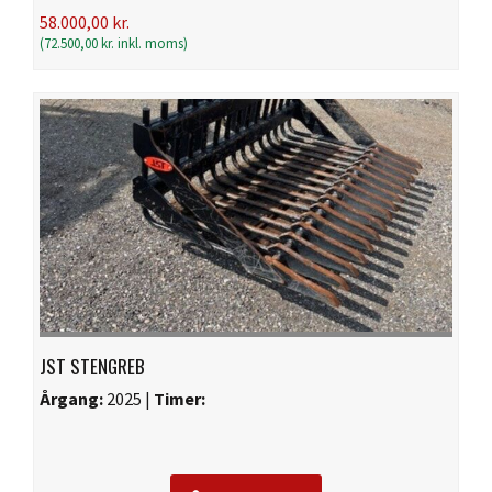
58.000,00
kr.
(
72.500,00
kr.
inkl. moms)
JST STENGREB
Årgang:
2025 |
Timer: