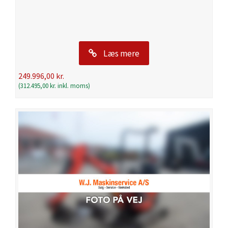
Læs mere
249.996,00
kr.
(
312.495,00
kr.
inkl. moms)