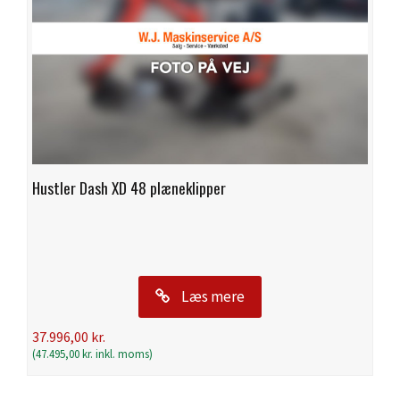
Hustler Dash XD 48 plæneklipper
Læs mere
37.996,00
kr.
(
47.495,00
kr.
inkl. moms)