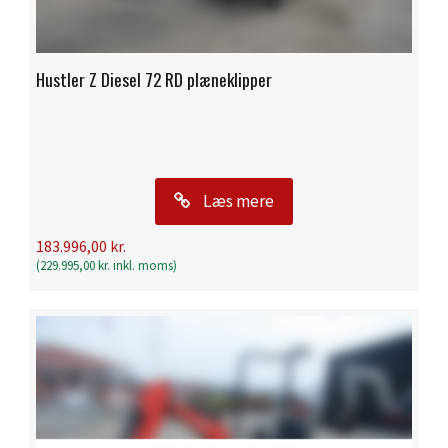
Hustler Z Diesel 72 RD plæneklipper
Læs mere
183.996,00
kr.
(
229.995,00
kr.
inkl. moms)