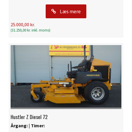
Læs mere
25.000,00
kr.
(
31.250,00
kr.
inkl. moms)
Hustler Z Diesel 72
Årgang:
|
Timer: