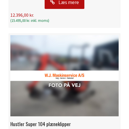
Læs mere
12.396,00
kr.
(
15.495,00
kr.
inkl. moms)
Hustler Super 104 plæneklipper