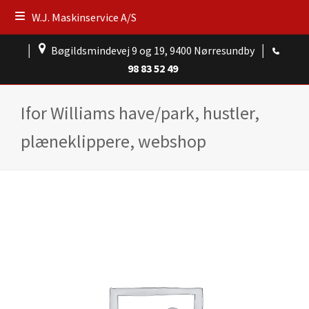
W.J. Maskinservice A/S
│
Bøgildsmindevej 9 og 19, 9400 Nørresundby
│
98 83 52 49
Ifor Williams have/park, hustler,
plæneklippere, webshop