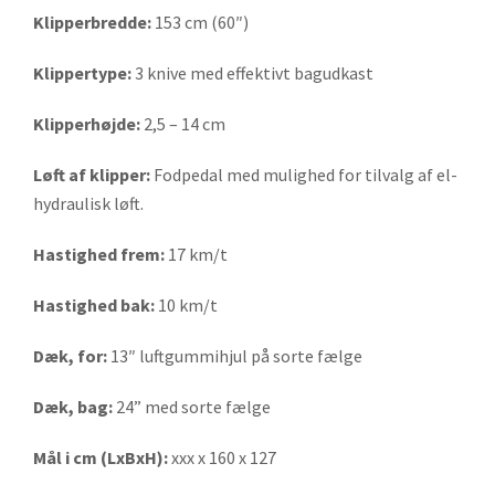
Klipperbredde:
153 cm (60″)
Klippertype:
3 knive med effektivt bagudkast
Klipperhøjde:
2,5 – 14 cm
Løft af klipper:
Fodpedal med mulighed for tilvalg af el-
hydraulisk løft.
Hastighed frem:
17 km/t
Hastighed bak:
10 km/t
Dæk, for:
13″ luftgummihjul på sorte fælge
Dæk, bag:
24” med sorte fælge
Mål i cm (LxBxH):
xxx x 160 x 127