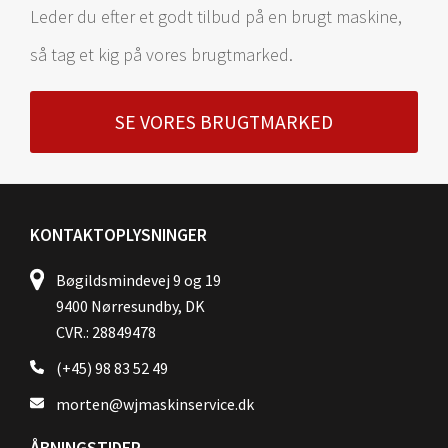
Leder du efter et godt tilbud på en brugt maskine,
så tag et kig på vores brugtmarked.
SE VORES BRUGTMARKED
KONTAKTOPLYSNINGER
Bøgildsmindevej 9 og 19
9400 Nørresundby, DK
CVR.: 28849478
(+45) 98 83 52 49
morten@wjmaskinservice.dk
ÅBNINGSTIDER