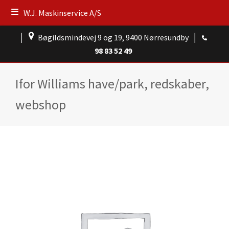
W.J. Maskinservice A/S
│
Bøgildsmindevej 9 og 19, 9400 Nørresundby
│
98 83 52 49
Ifor Williams have/park, redskaber,
webshop