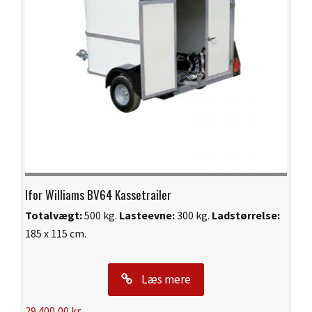
Ifor Williams BV64 Kassetrailer
Totalvægt:
500 kg.
Lasteevne:
300 kg.
Ladstørrelse:
185 x 115 cm.
Læs mere
29.400,00
kr.