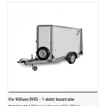
Ifor Williams BV85 – 1-akslet kassetrailer
Totalvægt:
1400 kg.
Lasteevne:
815 | 850 kg.