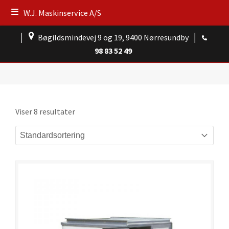
W.J. Maskinservice A/S
│
Bøgildsmindevej 9 og 19, 9400 Nørresundby
│
98 83 52 49
Viser 8 resultater