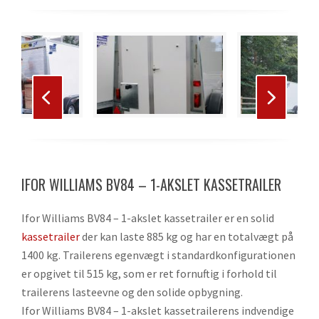
Use
the
left
and
right
Press
arrow
escape
keys
to
to
IFOR WILLIAMS BV84 – 1-AKSLET KASSETRAILER
go
access
to
the
Ifor Williams BV84 – 1-akslet kassetrailer er en solid
the
carousel
kassetrailer
der kan laste 885 kg og har en totalvægt på
first
navigation
1400 kg. Trailerens egenvægt i standardkonfigurationen
slide
buttons
er opgivet til 515 kg, som er ret fornuftig i forhold til
trailerens lasteevne og den solide opbygning.
Ifor Williams BV84 – 1-akslet kassetrailerens indvendige