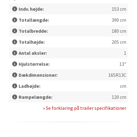
Indv. højde:
153 cm
Totallængde:
390 cm
Totalbredde:
180 cm
Totalhøjde:
205 cm
Antal aksler:
1
Hjulstørrelse:
13"
Dækdimensioner:
165R13C
Ladhøjde:
cm
Rampelængde:
120 cm
» Se forklaring på trailer specifikationer