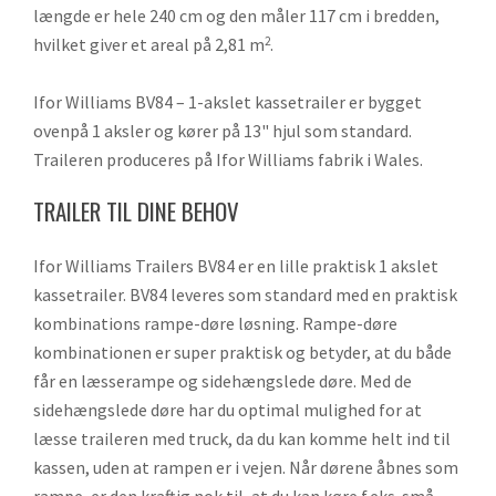
længde er hele 240 cm og den måler 117 cm i bredden,
hvilket giver et areal på 2,81 m
.
2
Ifor Williams BV84 – 1-akslet kassetrailer er bygget
ovenpå 1 aksler og kører på 13" hjul som standard.
Traileren produceres på Ifor Williams fabrik i Wales.
TRAILER TIL DINE BEHOV
Ifor Williams Trailers BV84 er en lille praktisk 1 akslet
kassetrailer. BV84 leveres som standard med en praktisk
kombinations rampe-døre løsning. Rampe-døre
kombinationen er super praktisk og betyder, at du både
får en læsserampe og sidehængslede døre. Med de
sidehængslede døre har du optimal mulighed for at
læsse traileren med truck, da du kan komme helt ind til
kassen, uden at rampen er i vejen. Når dørene åbnes som
rampe, er den kraftig nok til, at du kan køre f.eks. små