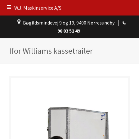
W.J. Maskinservice A/S
│
Bøgildsmindevej 9 og 19, 9400 Nørresundby
│
98 83 52 49
Ifor Williams kassetrailer