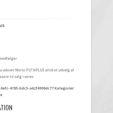
LUS
 medfølger
du udover Merlo P27.6PLUS altid et udvalg af
ere til salg i vores
-0efc-4785-bdc5-a62f4999dc77
Kategorier:
re
ATION