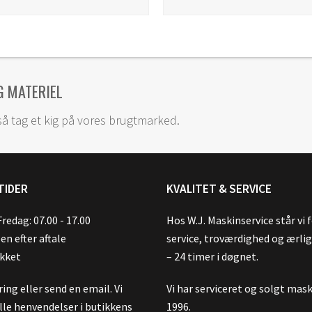
G MATERIEL
så tag et kig på vores brugtmarked.
TIDER
KVALITET & SERVICE
redag: 07.00 - 17.00
Hos W.J. Maskinservice står vi 
en efter aftale
service, troværdighed og ærli
ukket
– 24 timer i døgnet.
ring eller send en email. Vi
Vi har serviceret og solgt mask
lle henvendelser i butikkens
1996.