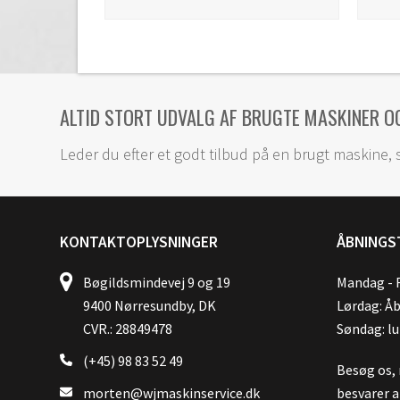
ALTID STORT UDVALG AF BRUGTE MASKINER O
Leder du efter et godt tilbud på en brugt maskine, 
KONTAKTOPLYSNINGER
ÅBNINGS
Bøgildsmindevej 9 og 19
Mandag - F
9400 Nørresundby, DK
Lørdag: Åb
CVR.: 28849478
Søndag: l
(+45) 98 83 52 49
Besøg os, 
morten@wjmaskinservice.dk
besvarer a