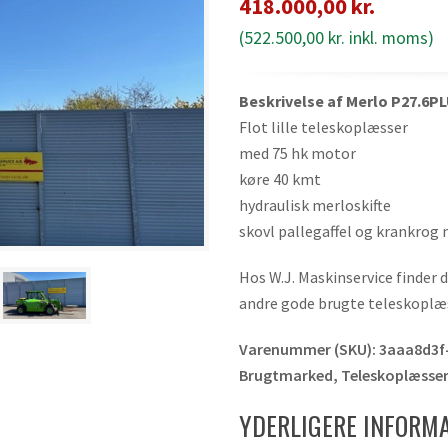
418.000,00
kr.
(
522.500,00
kr.
inkl. moms)
Beskrivelse af Merlo P27.6P
Flot lille teleskoplæsser
med 75 hk motor
køre 40 kmt
hydraulisk merloskifte
skovl pallegaffel og krankrog
Hos W.J. Maskinservice finder 
andre gode brugte teleskoplæss
Varenummer (SKU):
3aaa8d3f
Brugtmarked
,
Teleskoplæsse
YDERLIGERE INFORM