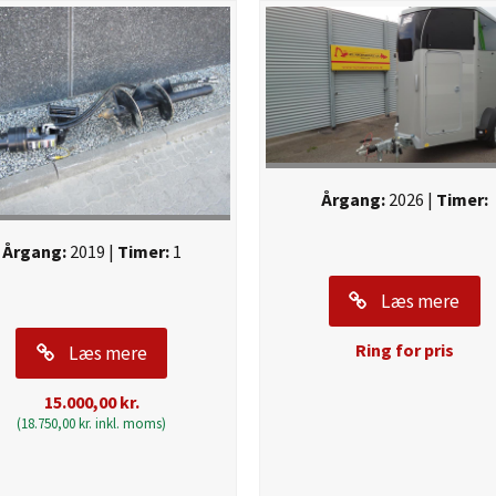
Årgang:
2026 |
Timer:
Årgang:
2019 |
Timer:
1
Læs mere
Ring for pris
Læs mere
15.000,00
kr.
(
18.750,00
kr.
inkl. moms)