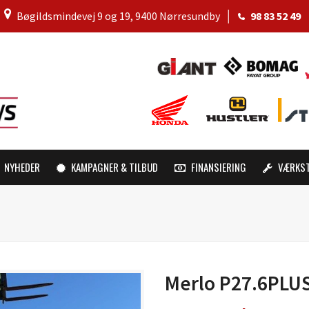
│
Bøgildsmindevej 9 og 19, 9400 Nørresundby
│
98 83 52 49
NYHEDER
KAMPAGNER & TILBUD
FINANSIERING
VÆRKS
Merlo P27.6PLU