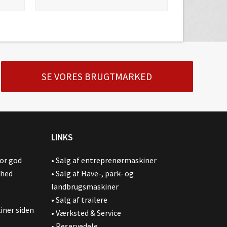
SE VORES BRUGTMARKED
LINKS
for god
•
Salg af entreprenørmaskiner
ghed
•
Salg af Have-, park- og
landbrugsmaskiner
•
Salg af trailere
iner siden
•
Værksted & Service
•
Reservedele