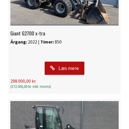
Giant G2700 x-tra
Årgang:
2022 |
Timer:
850
Læs mere
298.000,00
kr.
(
372.500,00
kr.
inkl. moms)