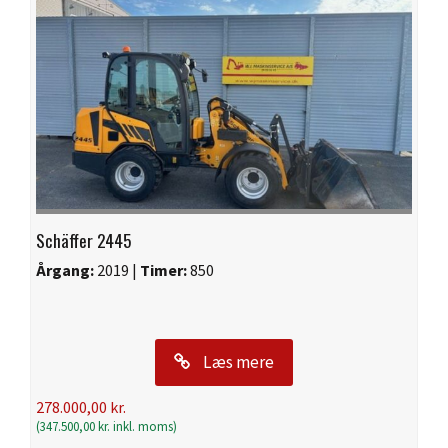
Schäffer 2445
Årgang:
2019 |
Timer:
850
Læs mere
278.000,00
kr.
(
347.500,00
kr.
inkl. moms)