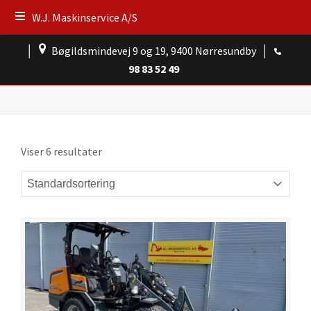
W.J. Maskinservice A/S
│
Bøgildsmindevej 9 og 19, 9400 Nørresundby
│
98 83 52 49
Viser 6 resultater