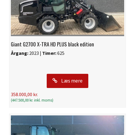
Giant G2700 X-TRA HD PLUS black edition
Årgang:
2023 |
Timer:
625
Læs mere
358.000,00
kr.
(
447.500,00
kr.
inkl. moms)