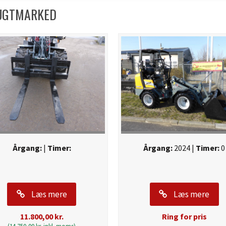
RUGTMARKED
Årgang:
|
Timer:
Årgang:
2024 |
Timer:
0
Læs mere
Læs mere
11.800,00
kr.
Ring for pris