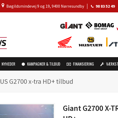
│
Bøgildsmindevej 9 og 19, 9400 Nørresundby
│
98 83 52 49
NYHEDER
KAMPAGNER & TILBUD
FINANSIERING
VÆRKS
US G2700 x-tra HD+ tilbud
Giant G2700 X-T