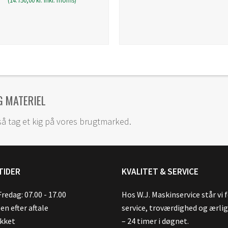
(
14.750,00
kr.
inkl. moms)
G MATERIEL
så tag et kig på vores brugtmarked.
TIDER
KVALITET & SERVICE
redag: 07.00 - 17.00
Hos W.J. Maskinservice står vi 
en efter aftale
service, troværdighed og ærli
ukket
– 24 timer i døgnet.