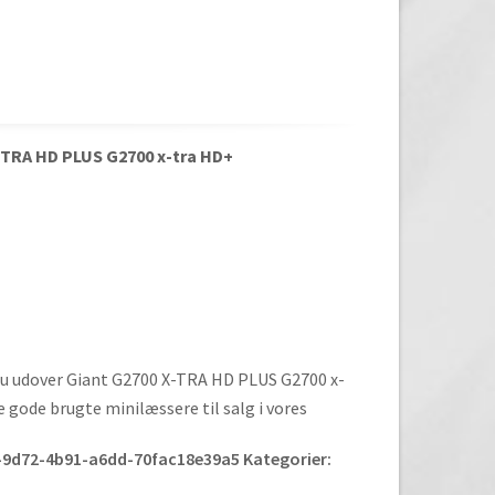
X-TRA HD PLUS G2700 x-tra HD+
 du udover Giant G2700 X-TRA HD PLUS G2700 x-
e gode brugte minilæssere til salg i vores
-9d72-4b91-a6dd-70fac18e39a5
Kategorier: