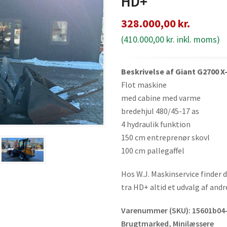
HD+
328.000,00
kr.
(
410.000,00
kr.
inkl. moms)
Beskrivelse af Giant G2700 
Flot maskine
med cabine med varme
bredehjul 480/45-17 as
4 hydraulik funktion
150 cm entreprenør skovl
100 cm pallegaffel
Hos W.J. Maskinservice finder
tra HD+ altid et udvalg af andr
Varenummer (SKU):
15601b04
Brugtmarked
,
Minilæssere