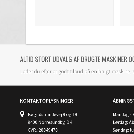
ALTID STORT UDVALG AF BRUGTE MASKINER O
Leder du efter et godt tilbud på en brugt maskine, 
KONTAKTOPLYSNINGER
ÅBNINGS
Bøgildsmindevej 9 og 19
Mandag - F
9400 Nørresundby, DK
Lørdag: Åb
CVR.: 28849478
Søndag: l