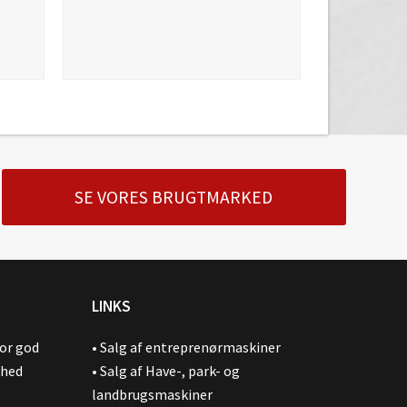
SE VORES BRUGTMARKED
LINKS
for god
•
Salg af entreprenørmaskiner
ghed
•
Salg af Have-, park- og
landbrugsmaskiner