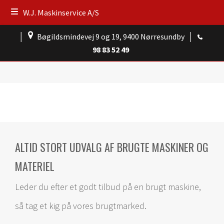
W.J. Maskinservice A/S
│
Bøgildsmindevej 9 og 19, 9400 Nørresundby
│
98 83 52 49
ALTID STORT UDVALG AF BRUGTE MASKINER OG
MATERIEL
Leder du efter et godt tilbud på en brugt maskine,
så tag et kig på vores brugtmarked.