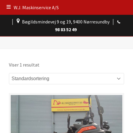
W.J. Maskinservice A/S
│
Bøgildsmindevej 9 og 19, 9400 Nørresundby
│
98 83 52 49
Viser 1 resultat