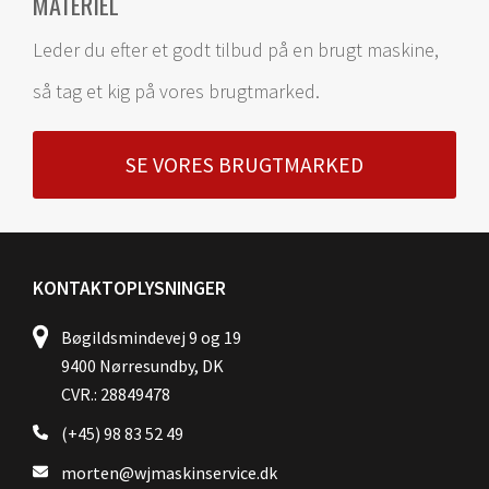
MATERIEL
Leder du efter et godt tilbud på en brugt maskine,
så tag et kig på vores brugtmarked.
SE VORES BRUGTMARKED
KONTAKTOPLYSNINGER
Bøgildsmindevej 9 og 19
9400 Nørresundby, DK
CVR.: 28849478
(+45) 98 83 52 49
morten@wjmaskinservice.dk