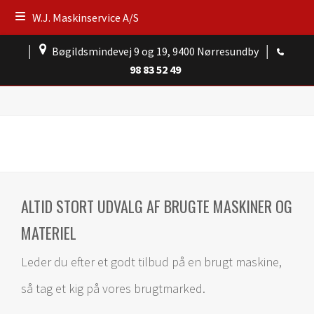
W.J. Maskinservice A/S
│
Bøgildsmindevej 9 og 19, 9400 Nørresundby
│
98 83 52 49
ALTID STORT UDVALG AF BRUGTE MASKINER OG
MATERIEL
Leder du efter et godt tilbud på en brugt maskine,
så tag et kig på vores brugtmarked.