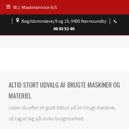
W.J. Maskinservice A/S
│
Bøgildsmindevej 9 og 19, 9400 Nørresundby
│
98 83 52 49
ALTID STORT UDVALG AF BRUGTE MASKINER OG
MATERIEL
Leder du efter et godt tilbud på en brugt maskine,
så tag et kig på vores brugtmarked.