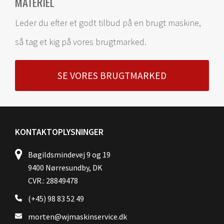
MATERIEL
Leder du efter et godt tilbud på en brugt maskine,
så tag et kig på vores brugtmarked.
SE VORES BRUGTMARKED
KONTAKTOPLYSNINGER
Bøgildsmindevej 9 og 19
9400 Nørresundby, DK
CVR.: 28849478
(+45) 98 83 52 49
morten@wjmaskinservice.dk