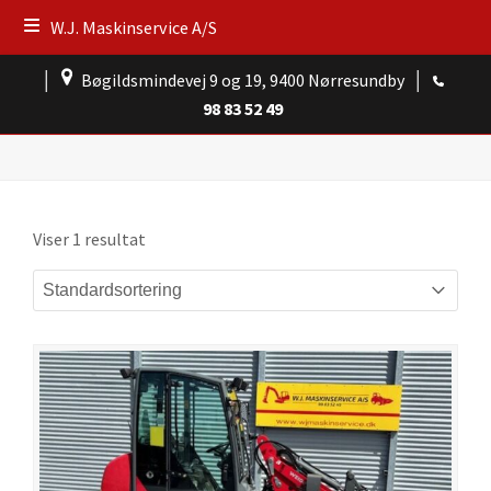
W.J. Maskinservice A/S
│
Bøgildsmindevej 9 og 19, 9400 Nørresundby
│
98 83 52 49
Viser 1 resultat