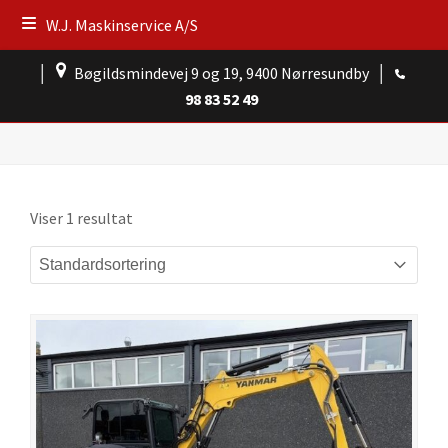
W.J. Maskinservice A/S
│
Bøgildsmindevej 9 og 19, 9400 Nørresundby
│
98 83 52 49
Viser 1 resultat