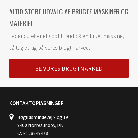
ALTID STORT UDVALG AF BRUGTE MASKINER OG
MATERIEL
Leder du efter et godt tilbud på en brugt maskine,
så tag et kig på vores brugtmarked.
SE VORES BRUGTMARKED
KONTAKTOPLYSNINGER
Bøgildsmindevej 9 og 19
9400 Nørresundby, DK
CVR.: 28849478