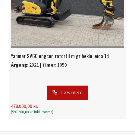
Yanmar SV60 engcon rotortil m gribeklo leica 1d
Årgang:
2021 |
Timer:
1050
Læs mere
478.000,00
kr.
(
597.500,00
kr.
inkl. moms)