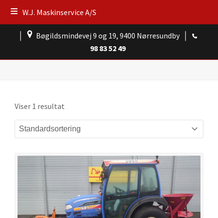
W.J. Maskinservice A/S
│
Bøgildsmindevej 9 og 19, 9400 Nørresundby
│
98 83 52 49
Viser 1 resultat