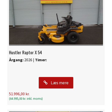
Hustler Raptor X 54
Årgang:
2026 |
Timer:
Læs mere
51.996,00
kr.
(
64.995,00
kr.
inkl. moms)