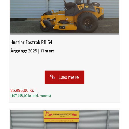
Hustler Fastrak RD 54
Årgang:
2025 |
Timer:
Læs mere
85.996,00
kr.
(
107.495,00
kr.
inkl. moms)