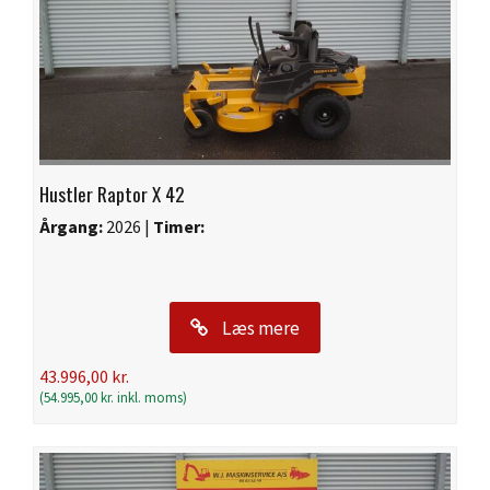
Hustler Raptor X 42
Årgang:
2026 |
Timer:
Læs mere
43.996,00
kr.
(
54.995,00
kr.
inkl. moms)