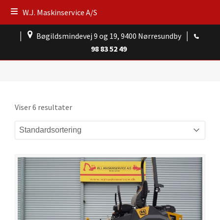
W.J. Maskinservice A/S
│
Bøgildsmindevej 9 og 19, 9400 Nørresundby
│
98 83 52 49
Viser 6 resultater