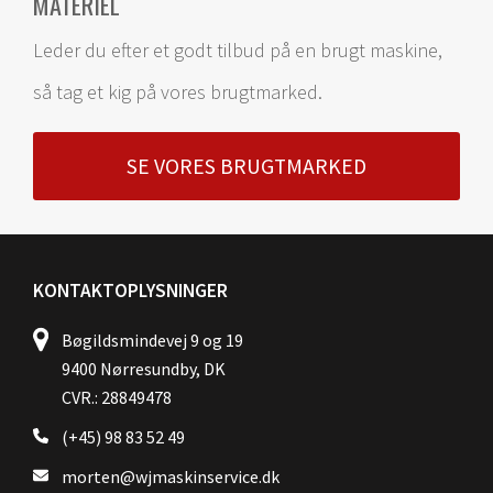
MATERIEL
Leder du efter et godt tilbud på en brugt maskine,
så tag et kig på vores brugtmarked.
SE VORES BRUGTMARKED
KONTAKTOPLYSNINGER
Bøgildsmindevej 9 og 19
9400 Nørresundby, DK
CVR.: 28849478
(+45) 98 83 52 49
morten@wjmaskinservice.dk