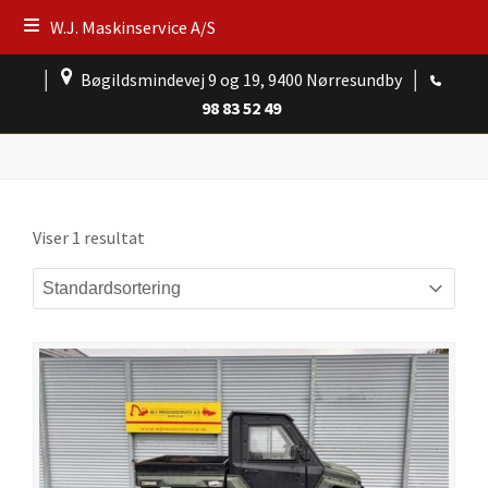
W.J. Maskinservice A/S
│
Bøgildsmindevej 9 og 19, 9400 Nørresundby
│
98 83 52 49
Viser 1 resultat