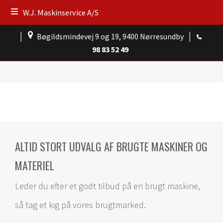
W.J. Maskinservice A/S
│
Bøgildsmindevej 9 og 19, 9400 Nørresundby
│
98 83 52 49
ALTID STORT UDVALG AF BRUGTE MASKINER OG
MATERIEL
Leder du efter et godt tilbud på en brugt maskine,
så tag et kig på vores brugtmarked.