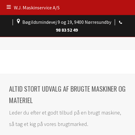
W.J. Maskinservice A/S
│
Bøgildsmindevej 9 og 19, 9400 Nørresundby
│
98 83 52 49
ALTID STORT UDVALG AF BRUGTE MASKINER OG
MATERIEL
Leder du efter et godt tilbud på en brugt maskine,
så tag et kig på vores brugtmarked.