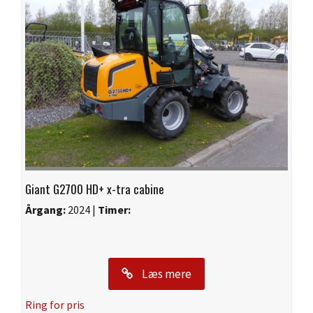
Giant G2700 HD+ x-tra cabine
Årgang:
2024 |
Timer:
Læs mere
Ring for pris