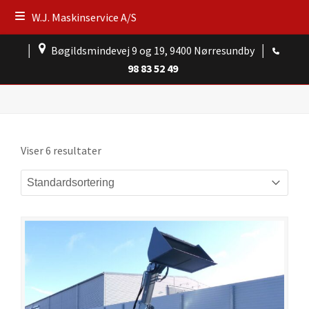
W.J. Maskinservice A/S
│
Bøgildsmindevej 9 og 19, 9400 Nørresundby
│
98 83 52 49
Viser 6 resultater