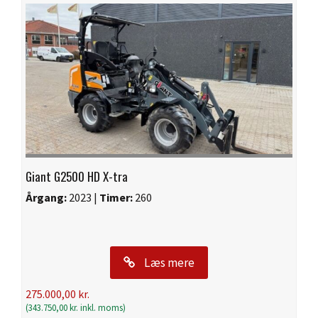
Giant G2500 HD X-tra
Årgang:
2023 |
Timer:
260
Læs mere
275.000,00
kr.
(
343.750,00
kr.
inkl. moms)