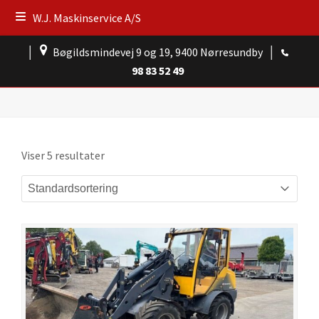
W.J. Maskinservice A/S
│
Bøgildsmindevej 9 og 19, 9400 Nørresundby
│
98 83 52 49
Viser 5 resultater