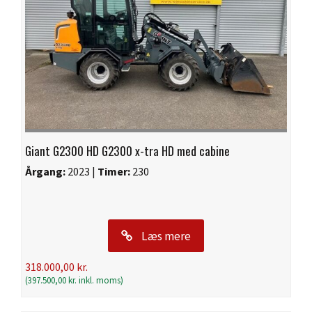
Giant G2300 HD G2300 x-tra HD med cabine
Årgang:
2023 |
Timer:
230
Læs mere
318.000,00
kr.
(
397.500,00
kr.
inkl. moms)