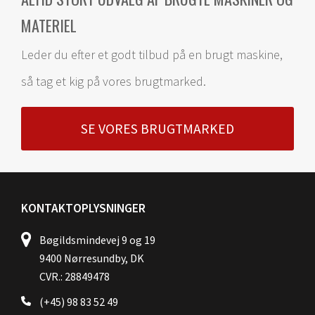
MATERIEL
Leder du efter et godt tilbud på en brugt maskine,
så tag et kig på vores brugtmarked.
SE VORES BRUGTMARKED
KONTAKTOPLYSNINGER
Bøgildsmindevej 9 og 19
9400 Nørresundby, DK
CVR.: 28849478
(+45) 98 83 52 49