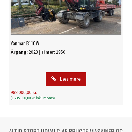
Yanmar B110W
Årgang:
2023 |
Timer:
1950
Læs mere
988.000,00
kr.
(
1.235.000,00
kr.
inkl. moms)
ALTID STORT UDVALG AF BRUGTE MASKINER OG