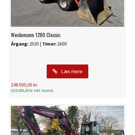
Weidemann 1280 Classic
Årgang:
2020 |
Timer:
2600
Læs mere
248.000,00
kr.
(
310.000,00
kr.
inkl. moms)