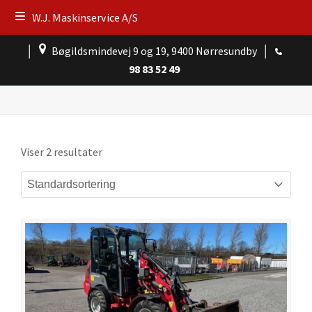
W.J. Maskinservice A/S
│
Bøgildsmindevej 9 og 19, 9400 Nørresundby
│
98 83 52 49
Viser 2 resultater