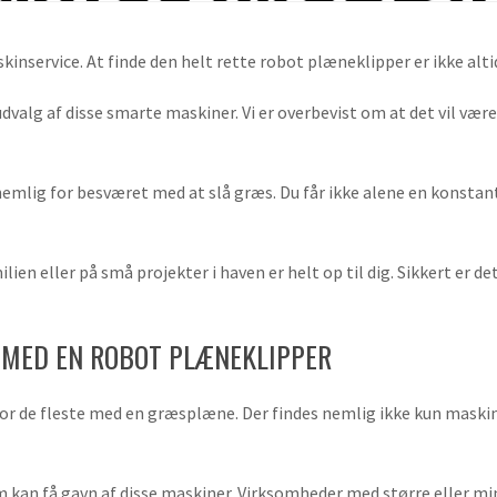
inservice. At finde den helt rette robot plæneklipper er ikke altid 
 udvalg af disse smarte maskiner. Vi er overbevist om at det vil vær
nemlig for besværet med at slå græs. Du får ikke alene en konsta
ilien eller på små projekter i haven er helt op til dig. Sikkert er
 MED EN ROBOT PLÆNEKLIPPER
for de fleste med en græsplæne. Der findes nemlig ikke kun maski
om kan få gavn af disse maskiner. Virksomheder med større eller m