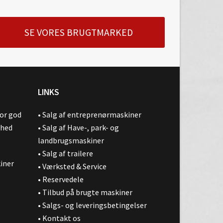
SE VORES BRUGTMARKED
LINKS
for god
•
Salg af entreprenørmaskiner
ghed
•
Salg af Have-, park- og
landbrugsmaskiner
•
Salg af trailere
kiner
•
Værksted & Service
•
Reservedele
•
Tilbud på brugte maskiner
•
Salgs- og leveringsbetingelser
•
Kontakt os