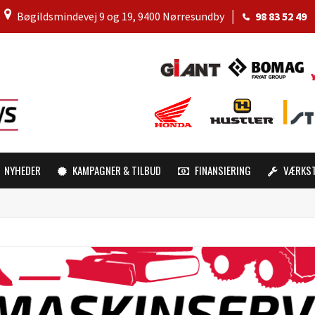
│
Bøgildsmindevej 9 og 19, 9400 Nørresundby
│
98 83 52 49
NYHEDER
KAMPAGNER & TILBUD
FINANSIERING
VÆRKS