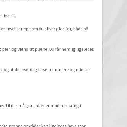
lige til.
e en investering som du bliver glad for, både på
nt pæn og velholdt plæne. Du får nemlig ligeledes
 det dog at din hverdag bliver nemmere og mindre
ner til de små græsplæner rundt omkring i
indre grønne områder kan ligeledes have stor