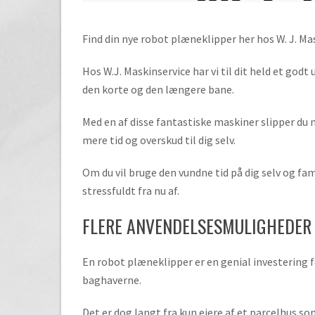
Find din nye robot plæneklipper her hos W. J. Mask
Hos W.J. Maskinservice har vi til dit held et godt
den korte og den længere bane.
Med en af disse fantastiske maskiner slipper du 
mere tid og overskud til dig selv.
Om du vil bruge den vundne tid på dig selv og fam
stressfuldt fra nu af.
FLERE ANVENDELSESMULIGHEDER
En robot plæneklipper er en genial investering 
baghaverne.
Det er dog langt fra kun ejere af et parcelhus s