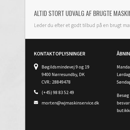
ALTID STORT UDVALG AF BRUGTE MASKI
Leder du efter et godt tilbud på en brugt ma
KONTAKTOPLYSNINGER
ÅBNI
Bøgildsmindevej 9 og 19
Mandag
9400 Nørresundby, DK
Lørdag
CVR.: 28849478
Søndag
(+45) 98 83 52 49
Besøg o
morten@wjmaskinservice.dk
besvar
butikk