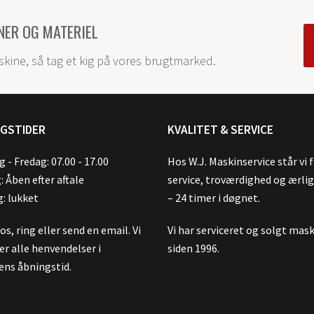
NER OG MATERIEL
skine, så tag et kig på vores brugtmarked.
NGSTIDER
KVALITET & SERVICE
 - Fredag: 07.00 - 17.00
Hos W.J. Maskinservice står vi 
: Åben efter aftale
service, troværdighed og ærli
: lukket
– 24 timer i døgnet.
s, ring eller send en email. Vi
Vi har serviceret og solgt mas
er alle henvendelser i
siden 1996.
ens åbningstid.