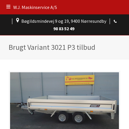
W.J. Maskinservice A/S
│
Bøgildsmindevej 9 og 19, 9400 Nørresundby
│
98 83 52 49
Brugt Variant 3021 P3 tilbud