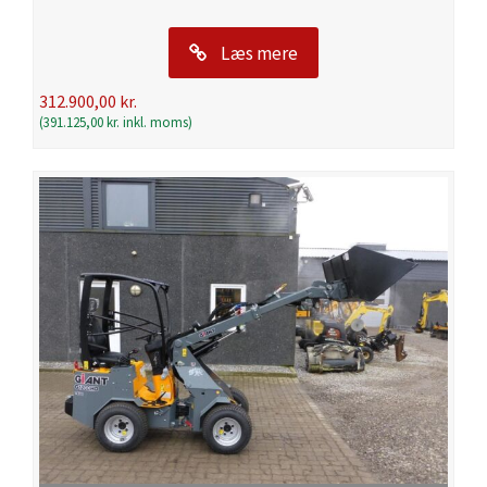
Læs mere
312.900,00
kr.
(
391.125,00
kr.
inkl. moms)