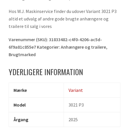
Hos W.J. Maskinservice finder du udover Variant 3021 P3
altid et udvalg af andre gode brugte anhængere og
trailere til salg i vores
Varenummer (SKU):
31833482-c4f0-4206-ac5d-
6f9a81c855e7
Kategorier:
Anhængere og trailere
,
Brugtmarked
YDERLIGERE INFORMATION
Mærke
Variant
Model
3021 P3
Årgang
2025