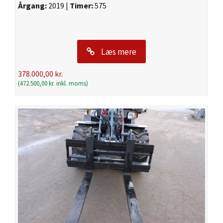
Årgang:
2019 |
Timer:
575
Læs mere
378.000,00
kr.
(
472.500,00
kr.
inkl. moms)