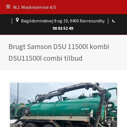
W.J. Maskinservice A/S
│
Bøgildsmindevej 9 og 19, 9400 Nørresundby
│
98 83 52 49
Brugt Samson DSU 11500l kombi
DSU11500l combi tilbud