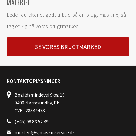
MATERIEL
Leder du efter et godt tilbud på en brugt maskine, så
tag et kig på vores brugtmarked.
SE VORES BRUGTMARKED
KONTAKTOPLYSNINGER
Bøgildsmindevej 9 og 19
9400 Nørresundby, DK
CVR.: 28849478
(+45) 98 83 52 49
morten@wjmaskinservice.dk