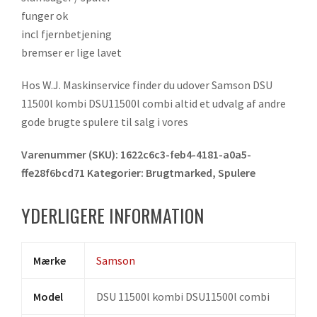
funger ok
incl fjernbetjening
bremser er lige lavet
Hos W.J. Maskinservice finder du udover Samson DSU
11500l kombi DSU11500l combi altid et udvalg af andre
gode brugte spulere til salg i vores
Varenummer (SKU):
1622c6c3-feb4-4181-a0a5-
ffe28f6bcd71
Kategorier:
Brugtmarked
,
Spulere
YDERLIGERE INFORMATION
Mærke
Samson
Model
DSU 11500l kombi DSU11500l combi