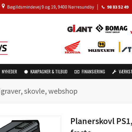
│
Bøgildsmindevej 9 og 19, 9400 Nørresundby
│
98 83 52 49
NYHEDER
KAMPAGNER & TILBUD
FINANSIERING
VÆRKS
igraver, skovle, webshop
Planerskovl PS1