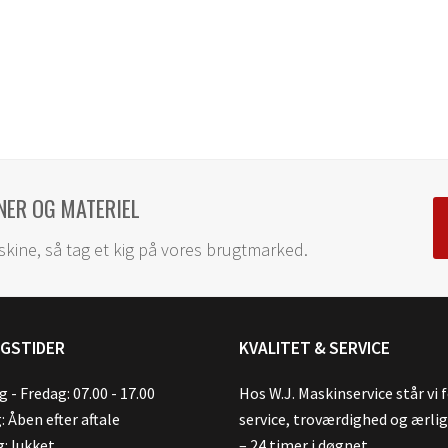
NER OG MATERIEL
skine, så tag et kig på vores brugtmarked.
NGSTIDER
KVALITET & SERVICE
 - Fredag: 07.00 - 17.00
Hos W.J. Maskinservice står vi 
: Åben efter aftale
service, troværdighed og ærli
: lukket
– 24 timer i døgnet.