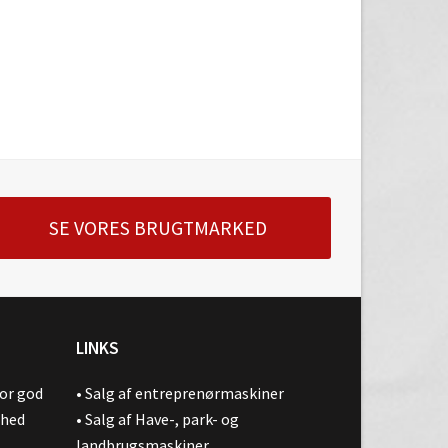
SE VORES BRUGTMARKED
LINKS
for god
•
Salg af entreprenørmaskiner
ghed
•
Salg af Have-, park- og
landbrugsmaskiner