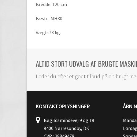
Bredde: 120 cm
Fæste: MH30
Vægt: 73 kg.
ALTID STORT UDVALG AF BRUGTE MASKI
Leder du efter et godt tilbud på en brugt ma
KONTAKTOPLYSNINGER
ÅBNI
Bøgildsmindevej 9 og 19
Mandag
9400 Nørresundby, DK
Lørdag
CVR.: 28849478
Søndag