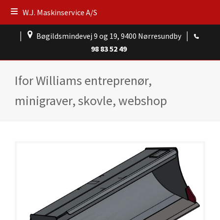
W.J. Maskinservice A/S
│
Bøgildsmindevej 9 og 19, 9400 Nørresundby
│
98 83 52 49
Ifor Williams entreprenør,
minigraver, skovle, webshop