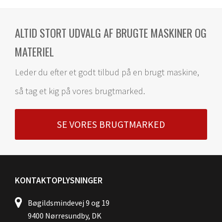
ALTID STORT UDVALG AF BRUGTE MASKINER OG
MATERIEL
Leder du efter et godt tilbud på en brugt maskine,
så tag et kig på vores brugtmarked.
SE VORES BRUGTMARKED
KONTAKTOPLYSNINGER
Bøgildsmindevej 9 og 19
9400 Nørresundby, DK