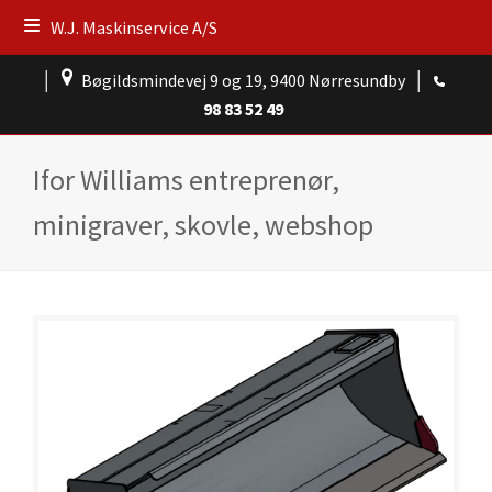
W.J. Maskinservice A/S
│
Bøgildsmindevej 9 og 19, 9400 Nørresundby
│
98 83 52 49
Ifor Williams entreprenør,
minigraver, skovle, webshop