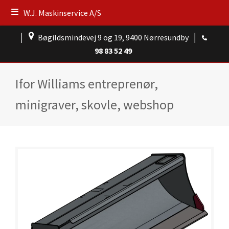
W.J. Maskinservice A/S
│
Bøgildsmindevej 9 og 19, 9400 Nørresundby
│
98 83 52 49
Ifor Williams entreprenør,
minigraver, skovle, webshop