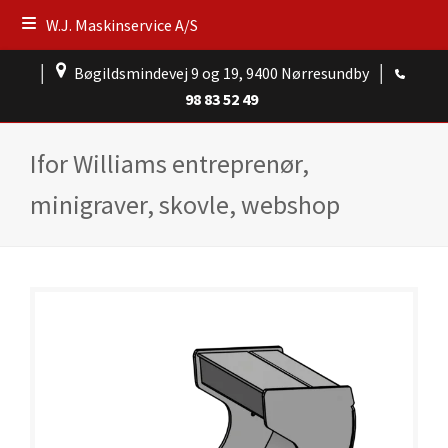
W.J. Maskinservice A/S
│
Bøgildsmindevej 9 og 19, 9400 Nørresundby
│
98 83 52 49
Ifor Williams entreprenør,
minigraver, skovle, webshop