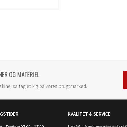
NER OG MATERIEL
skine, så tag et kig på vores brugtmarked.
NGSTIDER
KVALITET & SERVICE
 - Fredag: 07.00 - 17.00
Hos W.J. Maskinservice står vi 