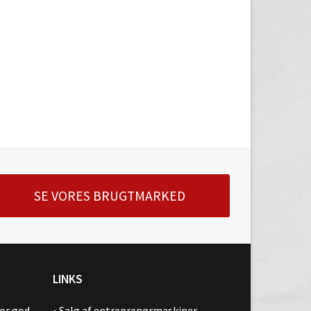
SE VORES BRUGTMARKED
LINKS
for god
•
Salg af entreprenørmaskiner