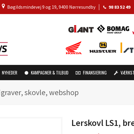
│
Bøgildsmindevej 9 og 19, 9400 Nørresundby
│
98 83 52 49
NYHEDER
KAMPAGNER & TILBUD
FINANSIERING
VÆRKS
igraver, skovle, webshop
Lerskovl LS1, b