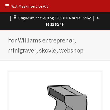
W.J. Maskinservice A/S
│
Bøgildsmindevej 9 og 19, 9400 Nørresundby
│
98 83 52 49
Ifor Williams entreprenør,
minigraver, skovle, webshop