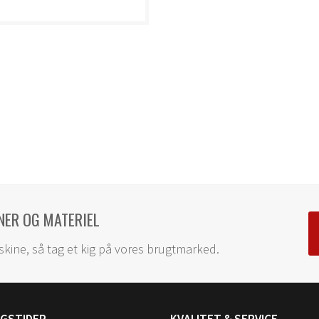
NER OG MATERIEL
skine, så tag et kig på vores brugtmarked.
NGSTIDER
KVALITET & SERVICE