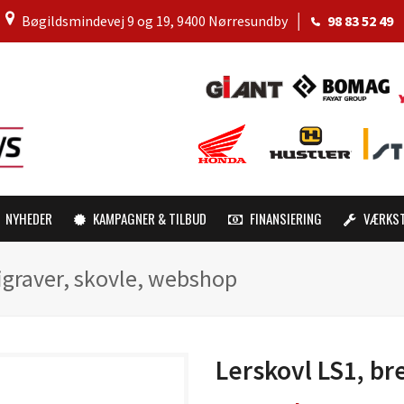
│
Bøgildsmindevej 9 og 19, 9400 Nørresundby
│
98 83 52 49
NYHEDER
KAMPAGNER & TILBUD
FINANSIERING
VÆRKS
igraver, skovle, webshop
Lerskovl LS1, b