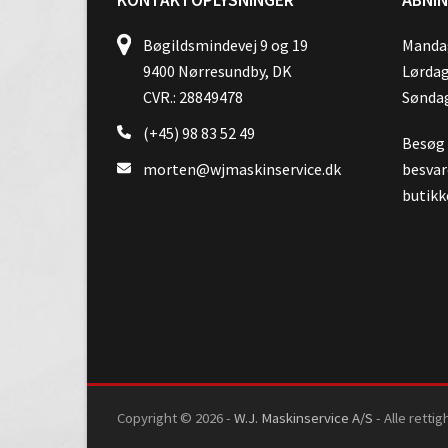
Bøgildsmindevej 9 og 19
Mandag
9400 Nørresundby, DK
Lørdag
CVR.: 28849478
Søndag
(+45) 98 83 52 49
Besøg o
morten@wjmaskinservice.dk
besvar
butikk
Copyright © 2026 -
W.J. Maskinservice A/S
- Alle retti