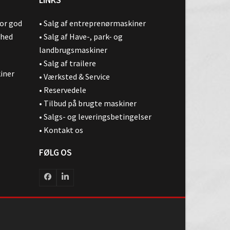
for god
•
Salg af entreprenørmaskiner
ghed
•
Salg af Have-, park- og
landbrugsmaskiner
•
Salg af trailere
kiner
•
Værksted & Service
•
Reservedele
•
Tilbud på brugte maskiner
•
Salgs- og leveringsbetingelser
•
Kontakt os
FØLG OS
Facebook
LinkedIn