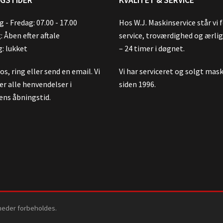
 - Fredag: 07.00 - 17.00
Hos W.J. Maskinservice står vi 
: Åben efter aftale
service, troværdighed og ærli
: lukket
– 24 timer i døgnet.
s, ring eller send en email. Vi
Vi har serviceret og solgt mas
er alle henvendelser i
siden 1996.
ens åbningstid.
gheder forbeholdes.