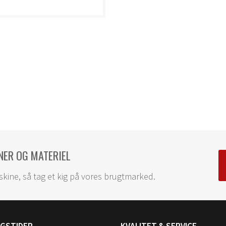
NER OG MATERIEL
skine, så tag et kig på vores brugtmarked.
NGSTIDER
KVALITET & SERVICE