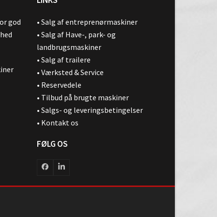
for god
•
Salg af entreprenørmaskiner
ghed
•
Salg af Have-, park- og
landbrugsmaskiner
•
Salg af trailere
kiner
•
Værksted & Service
•
Reservedele
•
Tilbud på brugte maskiner
•
Salgs- og leveringsbetingelser
•
Kontakt os
FØLG OS
Facebook
LinkedIn