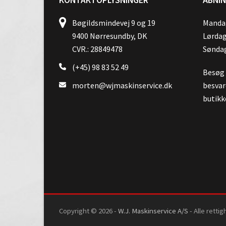
Bøgildsmindevej 9 og 19
Mandag
9400 Nørresundby, DK
Lørdag
CVR.: 28849478
Søndag
(+45) 98 83 52 49
Besøg o
morten@wjmaskinservice.dk
besvar
butikk
Copyright © 2026 -
W.J. Maskinservice A/S
- Alle retti