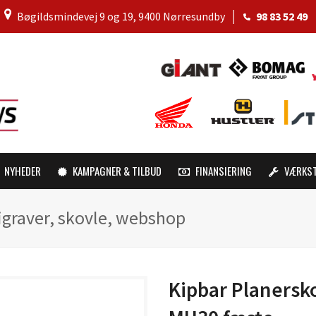
│
Bøgildsmindevej 9 og 19, 9400 Nørresundby
│
98 83 52 49
NYHEDER
KAMPAGNER & TILBUD
FINANSIERING
VÆRKS
igraver, skovle, webshop
Kipbar Planersk