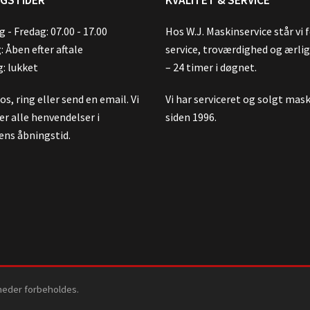
 - Fredag: 07.00 - 17.00
Hos W.J. Maskinservice står vi 
: Åben efter aftale
service, troværdighed og ærli
: lukket
– 24 timer i døgnet.
s, ring eller send en email. Vi
Vi har serviceret og solgt mas
er alle henvendelser i
siden 1996.
ens åbningstid.
gheder forbeholdes.