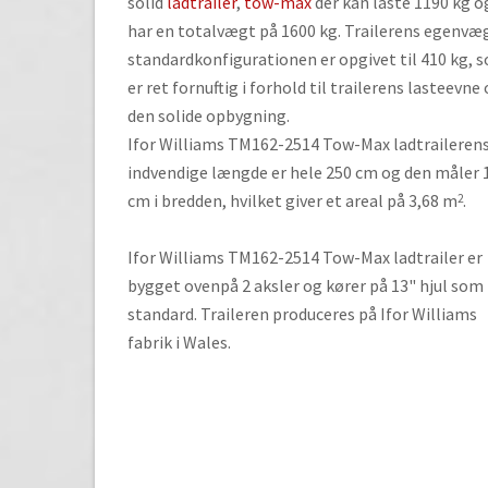
slide
solid
ladtrailer
,
tow-max
der kan laste 1190 kg o
buttons
har en totalvægt på 1600 kg. Trailerens egenvæg
standardkonfigurationen er opgivet til 410 kg, 
er ret fornuftig i forhold til trailerens lasteevne
den solide opbygning.
Ifor Williams TM162-2514 Tow-Max ladtraileren
indvendige længde er hele 250 cm og den måler 
cm i bredden, hvilket giver et areal på 3,68 m
.
2
Ifor Williams TM162-2514 Tow-Max ladtrailer er
bygget ovenpå 2 aksler og kører på 13" hjul som
standard. Traileren produceres på Ifor Williams
fabrik i Wales.