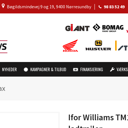
│
Bøgildsmindevej 9 og 19, 9400 Nørresundby
│
98 83 52 49
NYHEDER
KAMPAGNER & TILBUD
FINANSIERING
VÆRKS
ax
Ifor Williams T