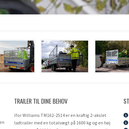
TRAILER TIL DINE BEHOV
ST
Ifor Williams TM162-2514 er en kraftig 2-akslet
 en
ladtrailer med en totalvægt på 1600 kg og en høj