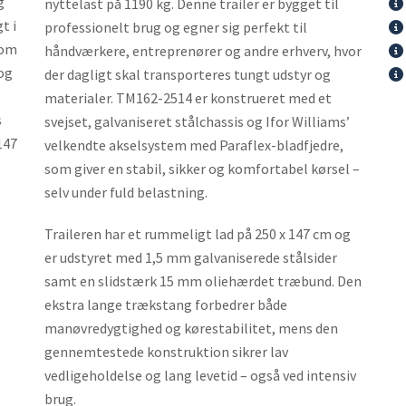
g
nyttelast på 1190 kg. Denne trailer er bygget til
t i
professionelt brug og egner sig perfekt til
som
håndværkere, entreprenører og andre erhverv, hvor
 og
der dagligt skal transporteres tungt udstyr og
materialer. TM162-2514 er konstrueret med et
s
svejset, galvaniseret stålchassis og Ifor Williams’
147
velkendte akselsystem med Paraflex-bladfjedre,
som giver en stabil, sikker og komfortabel kørsel –
selv under fuld belastning.
Traileren har et rummeligt lad på 250 x 147 cm og
er udstyret med 1,5 mm galvaniserede stålsider
samt en slidstærk 15 mm oliehærdet træbund. Den
ekstra lange trækstang forbedrer både
manøvredygtighed og kørestabilitet, mens den
gennemtestede konstruktion sikrer lav
vedligeholdelse og lang levetid – også ved intensiv
brug.