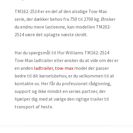
TM162-2514 er en del af den alsidige Tow-Max
serie, der dækker behov fra 750 til 2700 kg. Ønsker
du endnu mere lasteevne, kan modellen TM202-
2514 være det oplagte næste skridt.
Har du spørgsmål til Ifor Williams TM162-2514
Tow-Max ladtrailer eller ønsker du at vide om der er
en anden
ladtrailer
,
tow-max
model der passer
bedre til dit kørselsbehov, er du velkommen til at
kontakte os. Her får du professionel rådgivning,
support og ikke mindst en seriøs partner, der
hjælper dig med at vælge den rigtige trailer til
transport af heste.