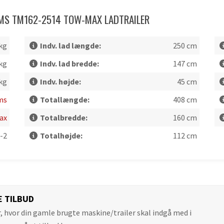
IAMS TM162-2514 TOW-MAX LADTRAILER
kg
Indv. lad længde:
250 cm
kg
Indv. lad bredde:
147 cm
kg
Indv. højde:
45 cm
ams
Totallængde:
408 cm
ax
Totalbredde:
160 cm
-2
Totalhøjde:
112 cm
E TILBUD
r, hvor din gamle brugte maskine/trailer skal indgå med i