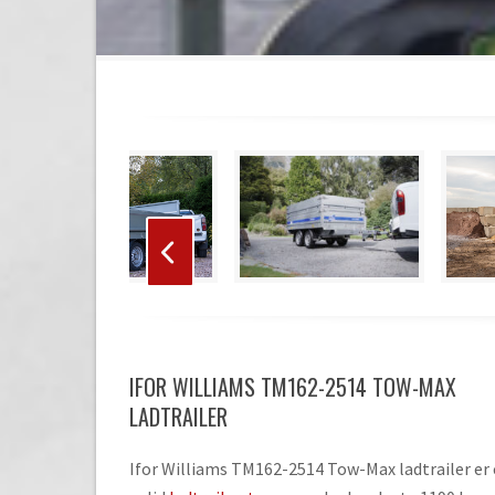
Use
the
left
and
right
Press
arrow
escape
keys
to
to
IFOR WILLIAMS TM162-2514 TOW-MAX
go
access
to
LADTRAILER
the
the
carousel
first
Ifor Williams TM162-2514 Tow-Max ladtrailer er
navigation