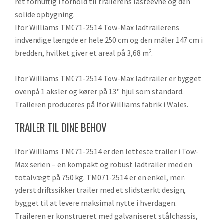
ret fornuftig i forhold til trailerens lasteevne og den
solide opbygning.
Ifor Williams TM071-2514 Tow-Max ladtrailerens
indvendige længde er hele 250 cm og den måler 147 cm i
bredden, hvilket giver et areal på 3,68 m
.
2
Ifor Williams TM071-2514 Tow-Max ladtrailer er bygget
ovenpå 1 aksler og kører på 13" hjul som standard.
Traileren produceres på Ifor Williams fabrik i Wales.
TRAILER TIL DINE BEHOV
Ifor Williams TM071-2514 er den letteste trailer i Tow-
Max serien – en kompakt og robust ladtrailer med en
totalvægt på 750 kg. TM071-2514 er en enkel, men
yderst driftssikker trailer med et slidstærkt design,
bygget til at levere maksimal nytte i hverdagen.
Traileren er konstrueret med galvaniseret stålchassis,