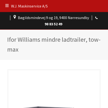
W.J. Maskinservice A/S
│
Bøgildsmindevej 9 og 19, 9400 Nørresundby
│
98 83 52 49
Ifor Williams mindre ladtrailer, tow-
max