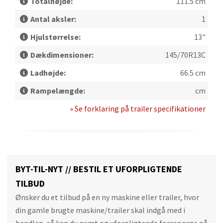
Totalhøjde:
111.5 cm
Antal aksler:
1
Hjulstørrelse:
13"
Dækdimensioner:
145/70R13C
Ladhøjde:
66.5 cm
Rampelængde:
cm
» Se forklaring på trailer specifikationer
BYT-TIL-NYT // BESTIL ET UFORPLIGTENDE
TILBUD
Ønsker du et tilbud på en ny maskine eller trailer, hvor
din gamle brugte maskine/trailer skal indgå med i
handlen, så kan du nemt og uforpligtende forespørge på