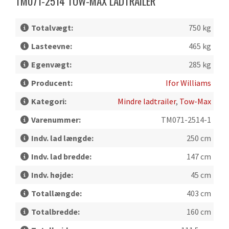
TM071-2514 TOW-MAX LADTRAILER
Totalvægt:
750 kg
Lasteevne:
465 kg
Egenvægt:
285 kg
Producent:
Ifor Williams
Kategori:
Mindre ladtrailer
,
Tow-Max
Varenummer:
TM071-2514-1
Indv. lad længde:
250 cm
Indv. lad bredde:
147 cm
Indv. højde:
45 cm
Totallængde:
403 cm
Totalbredde:
160 cm