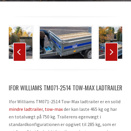
Use
the
left
and
right
Press
arrow
escape
keys
to
to
IFOR WILLIAMS TM071-2514 TOW-MAX LADTRAILER
go
access
to
the
Ifor Williams TM071-2514 Tow-Max ladtrailer er en solid
the
carousel
mindre ladtrailer
,
tow-max
der kan laste 465 kg og har
first
navigation
en totalvægt på 750 kg. Trailerens egenvægt i
slide
buttons
standardkonfigurationen er opgivet til 285 kg, som er