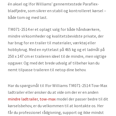
én aksel og Ifor Williams’ gennemtestede Paraflex-
bladfjedre, som sikrer en stabil og kontrolleret kørsel –
både tom og med last.
TM071-2514 er et oplagt valg for både håndværkere,
mindre virksomheder og kvalitetsbevidste private, der
har brug for en trailer til materialer, værktøj eller
hobbybrug. Med en nyttelast på 465 kg og et ladmål på
250 x 147 cm er traileren ideel til de mindre, men vigtige
opgaver. Og med det brede udvalg af tilbehør kan du
nemt tilpasse traileren til netop dine behov.
Har du spørgsmål til Ifor Williams TM071-2514 Tow-Max
ladtrailer eller ønsker du at vide om der er en anden
mindre ladtrailer
,
tow-max
model der passer bedre til dit
kørselsbehov, er du velkommen til at kontakte os. Her
får du professionel rådgivning, support og ikke mindst