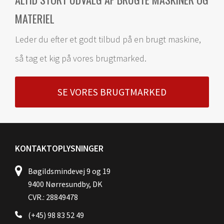
MATERIEL
Leder du efter et godt tilbud på en brugt maskine,
så tag et kig på vores brugtmarked.
SE VORES BRUGTMARKED
KONTAKTOPLYSNINGER
Bøgildsmindevej 9 og 19
9400 Nørresundby, DK
CVR.: 28849478
(+45) 98 83 52 49