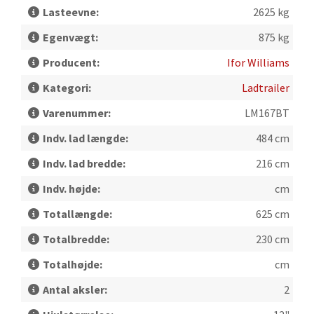
Lasteevne:
2625 kg
Egenvægt:
875 kg
Producent:
Ifor Williams
Kategori:
Ladtrailer
Varenummer:
LM167BT
Indv. lad længde:
484 cm
Indv. lad bredde:
216 cm
Indv. højde:
cm
Totallængde:
625 cm
Totalbredde:
230 cm
Totalhøjde:
cm
Antal aksler:
2