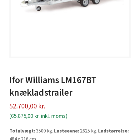
Ifor Williams LM167BT
knækladstrailer
52.700,00
kr.
(
65.875,00
kr.
inkl. moms)
Totalvægt:
3500 kg.
Lasteevne:
2625 kg.
Ladstørrelse:
484 x 216 cm.