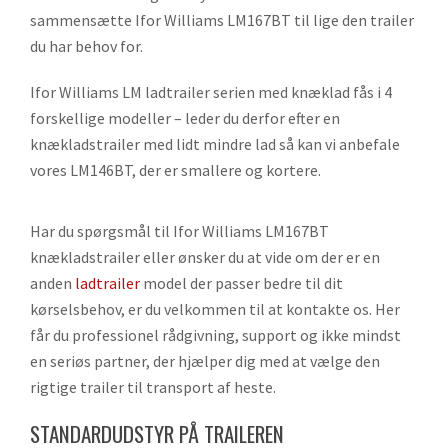
sammensætte Ifor Williams LM167BT til lige den trailer
du har behov for.
Ifor Williams LM ladtrailer serien med knæklad fås i 4
forskellige modeller – leder du derfor efter en
knækladstrailer med lidt mindre lad så kan vi anbefale
vores LM146BT, der er smallere og kortere.
Har du spørgsmål til Ifor Williams LM167BT
knækladstrailer eller ønsker du at vide om der er en
anden
ladtrailer
model der passer bedre til dit
kørselsbehov, er du velkommen til at kontakte os. Her
får du professionel rådgivning, support og ikke mindst
en seriøs partner, der hjælper dig med at vælge den
rigtige trailer til transport af heste.
STANDARDUDSTYR PÅ TRAILEREN