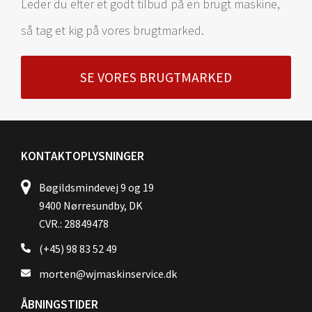
Leder du efter et godt tilbud på en brugt maskine,
så tag et kig på vores brugtmarked.
SE VORES BRUGTMARKED
KONTAKTOPLYSNINGER
Bøgildsmindevej 9 og 19
9400 Nørresundby, DK
CVR.: 28849478
(+45) 98 83 52 49
morten@wjmaskinservice.dk
ÅBNINGSTIDER