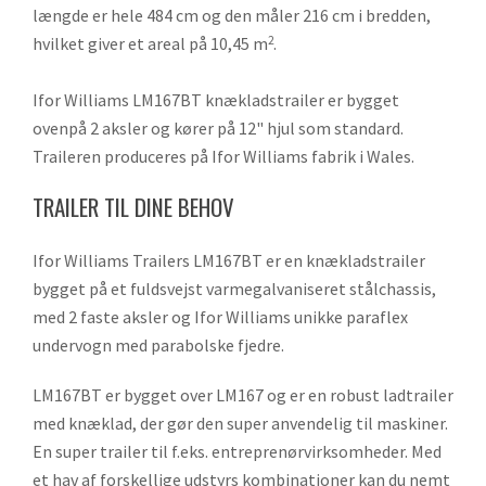
længde er hele 484 cm og den måler 216 cm i bredden,
hvilket giver et areal på 10,45 m
.
2
Ifor Williams LM167BT knækladstrailer er bygget
ovenpå 2 aksler og kører på 12" hjul som standard.
Traileren produceres på Ifor Williams fabrik i Wales.
TRAILER TIL DINE BEHOV
Ifor Williams Trailers LM167BT er en knækladstrailer
bygget på et fuldsvejst varmegalvaniseret stålchassis,
med 2 faste aksler og Ifor Williams unikke paraflex
undervogn med parabolske fjedre.
LM167BT er bygget over LM167 og er en robust ladtrailer
med knæklad, der gør den super anvendelig til maskiner.
En super trailer til f.eks. entreprenørvirksomheder. Med
et hav af forskellige udstyrs kombinationer kan du nemt