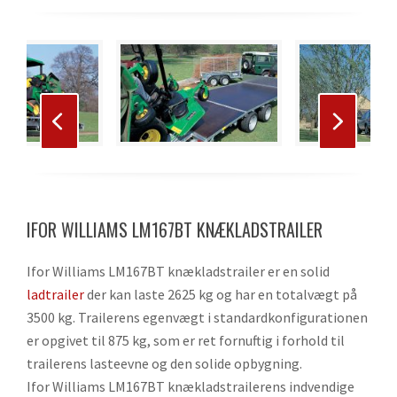
Use
the
left
and
right
Press
arrow
escape
keys
to
to
IFOR WILLIAMS LM167BT KNÆKLADSTRAILER
go
access
to
the
Ifor Williams LM167BT knækladstrailer er en solid
the
carousel
ladtrailer
der kan laste 2625 kg og har en totalvægt på
first
navigation
3500 kg. Trailerens egenvægt i standardkonfigurationen
slide
buttons
er opgivet til 875 kg, som er ret fornuftig i forhold til
trailerens lasteevne og den solide opbygning.
Ifor Williams LM167BT knækladstrailerens indvendige