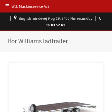
W.J. Maskinservice A/S
│
Bøgildsmindevej 9 og 19, 9400 Nørresundby
│
98 83 52 49
Ifor Williams ladtrailer