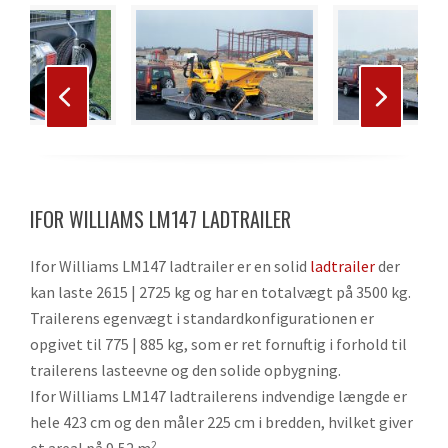
Use
the
left
and
right
Press
arrow
escape
keys
to
to
IFOR WILLIAMS LM147 LADTRAILER
go
access
to
the
Ifor Williams LM147 ladtrailer er en solid
ladtrailer
der
the
carousel
kan laste 2615 | 2725 kg og har en totalvægt på 3500 kg.
first
navigation
Trailerens egenvægt i standardkonfigurationen er
slide
buttons
opgivet til 775 | 885 kg, som er ret fornuftig i forhold til
trailerens lasteevne og den solide opbygning.
Ifor Williams LM147 ladtrailerens indvendige længde er
hele 423 cm og den måler 225 cm i bredden, hvilket giver
et areal på 9,52 m
.
2