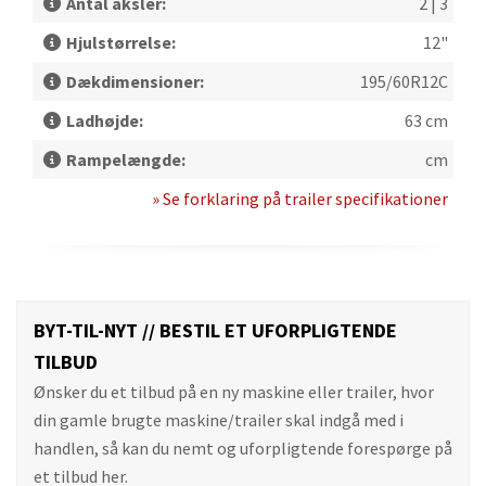
Antal aksler:
2 | 3
Hjulstørrelse:
12"
Dækdimensioner:
195/60R12C
Ladhøjde:
63 cm
Rampelængde:
cm
» Se forklaring på trailer specifikationer
BYT-TIL-NYT // BESTIL ET UFORPLIGTENDE
TILBUD
Ønsker du et tilbud på en ny maskine eller trailer, hvor
din gamle brugte maskine/trailer skal indgå med i
handlen, så kan du nemt og uforpligtende forespørge på
et tilbud her.