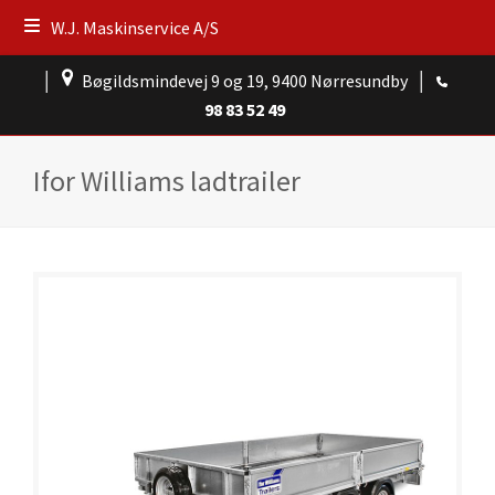
W.J. Maskinservice A/S
│
Bøgildsmindevej 9 og 19, 9400 Nørresundby
│
98 83 52 49
Ifor Williams ladtrailer