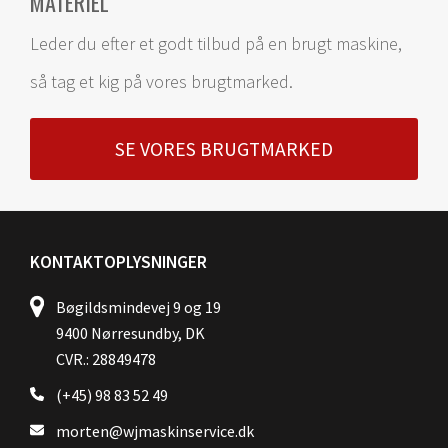
MATERIEL
Leder du efter et godt tilbud på en brugt maskine,
så tag et kig på vores brugtmarked.
SE VORES BRUGTMARKED
KONTAKTOPLYSNINGER
Bøgildsmindevej 9 og 19
9400 Nørresundby, DK
CVR.: 28849478
(+45) 98 83 52 49
morten@wjmaskinservice.dk