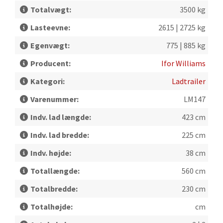
Totalvægt:
3500 kg
Lasteevne:
2615 | 2725 kg
Egenvægt:
775 | 885 kg
Producent:
Ifor Williams
Kategori:
Ladtrailer
Varenummer:
LM147
Indv. lad længde:
423 cm
Indv. lad bredde:
225 cm
Indv. højde:
38 cm
Totallængde:
560 cm
Totalbredde:
230 cm
Totalhøjde:
cm