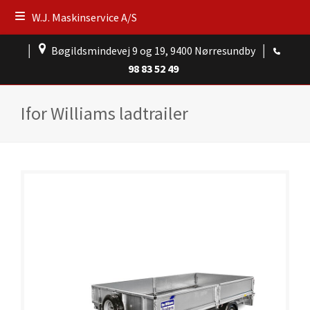
W.J. Maskinservice A/S
│
Bøgildsmindevej 9 og 19, 9400 Nørresundby
│
98 83 52 49
Ifor Williams ladtrailer