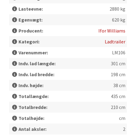
Lasteevne:
2880 kg
Egenvægt:
620 kg
Producent:
Ifor Williams
Kategori:
Ladtrailer
Varenummer:
LM106
Indv. lad længde:
301 cm
Indv. lad bredde:
198 cm
Indv. højde:
38 cm
Totallængde:
435 cm
Totalbredde:
210 cm
Totalhøjde:
cm
Antal aksler:
2