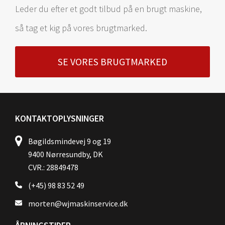
Leder du efter et godt tilbud på en brugt maskine,
så tag et kig på vores brugtmarked.
SE VORES BRUGTMARKED
KONTAKTOPLYSNINGER
Bøgildsmindevej 9 og 19
9400 Nørresundby, DK
CVR.: 28849478
(+45) 98 83 52 49
morten@wjmaskinservice.dk