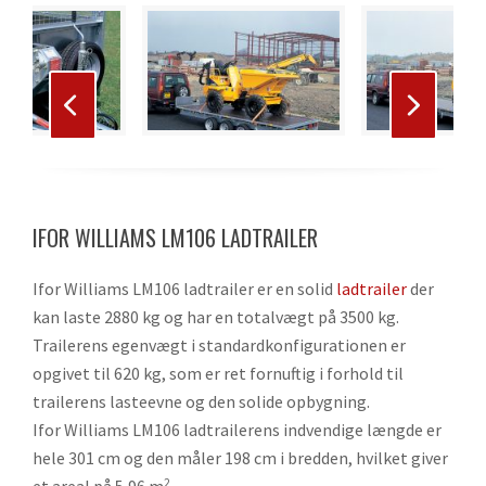
Use
the
left
and
right
Press
arrow
escape
keys
to
to
IFOR WILLIAMS LM106 LADTRAILER
go
access
to
the
Ifor Williams LM106 ladtrailer er en solid
ladtrailer
der
the
carousel
kan laste 2880 kg og har en totalvægt på 3500 kg.
first
navigation
Trailerens egenvægt i standardkonfigurationen er
slide
buttons
opgivet til 620 kg, som er ret fornuftig i forhold til
trailerens lasteevne og den solide opbygning.
Ifor Williams LM106 ladtrailerens indvendige længde er
hele 301 cm og den måler 198 cm i bredden, hvilket giver
et areal på 5,96 m
.
2