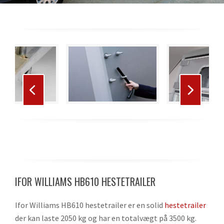
Use
the
left
and
right
Press
arrow
escape
keys
to
to
go
access
to
the
the
IFOR WILLIAMS HB610 HESTETRAILER
carousel
first
navigation
slide
Ifor Williams HB610 hestetrailer er en solid
hestetrailer
buttons
der kan laste 2050 kg og har en totalvægt på 3500 kg.