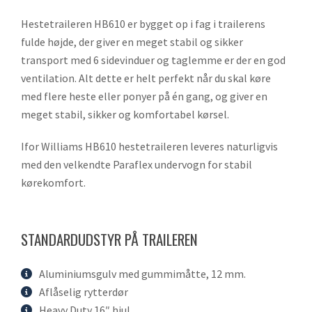
Hestetraileren HB610 er bygget op i fag i trailerens
fulde højde, der giver en meget stabil og sikker
transport med 6 sidevinduer og taglemme er der en god
ventilation. Alt dette er helt perfekt når du skal køre
med flere heste eller ponyer på én gang, og giver en
meget stabil, sikker og komfortabel kørsel.
Ifor Williams HB610 hestetraileren leveres naturligvis
med den velkendte Paraflex undervogn for stabil
kørekomfort.
STANDARDUDSTYR PÅ TRAILEREN
Aluminiumsgulv med gummimåtte, 12 mm.
Aflåselig rytterdør
Heavy Duty 16″ hjul