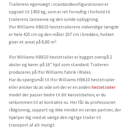
Trailerens egenvægt i standardkonfigurationen er
opgivet til 1450 kg, som er ret fornuftig i forhold til
trailerens lasteevne og den solide opbygning.
Ifor Williams HB610 hestetrailerens indvendige længde
er hele 425 cm og den måler 207 cm i bredden, hvilket
giver et areal på 8,80 m
.
2
Ifor Williams HB610 hestetrailer er bygget ovenpå 2
aksler og kører på 16" hjul som standard. Traileren
produceres på Ifor Williams fabrik i Wales.
Har du spørgsmål til Ifor Williams HB610 hestetrailer
eller ønsker du at vide om der er en anden
hestetrailer
model der passer bedre til dit kørselsbehov, er du
velkommen til at kontakte os. Her får du professionel
rådgivning, support og ikke mindst en seriøs partner, der
hjælper dig med at vælge den rigtige trailer til
transport af alt muligt.