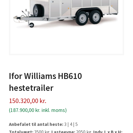
Ifor Williams HB610
hestetrailer
150.320,00
kr.
(
187.900,00
kr.
inkl. moms)
Anbefalet til antal heste:
3 | 4 | 5
Totalvægt:
3500 kg.
Lasteevne:
2050 kg.
Indv. L x B x H: