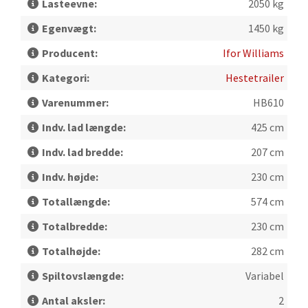
Lasteevne:
2050 kg
Egenvægt:
1450 kg
Producent:
Ifor Williams
Kategori:
Hestetrailer
Varenummer:
HB610
Indv. lad længde:
425 cm
Indv. lad bredde:
207 cm
Indv. højde:
230 cm
Totallængde:
574 cm
Totalbredde:
230 cm
Totalhøjde:
282 cm
Spiltovslængde:
Variabel
Antal aksler:
2