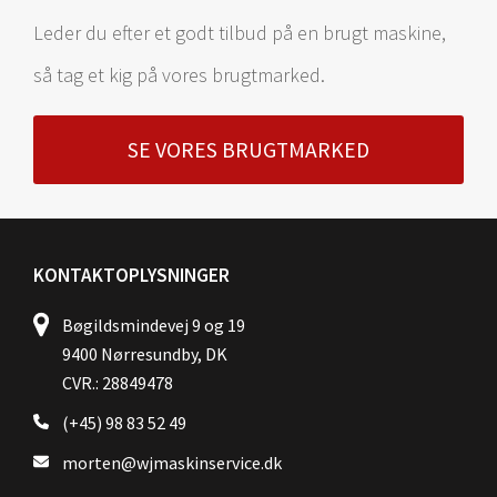
Leder du efter et godt tilbud på en brugt maskine,
så tag et kig på vores brugtmarked.
SE VORES BRUGTMARKED
KONTAKTOPLYSNINGER
Bøgildsmindevej 9 og 19
9400 Nørresundby, DK
CVR.: 28849478
(+45) 98 83 52 49
morten@wjmaskinservice.dk