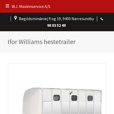
W.J. Maskinservice A/S
│
Bøgildsmindevej 9 og 19, 9400 Nørresundby
│
98 83 52 49
Ifor Williams hestetrailer