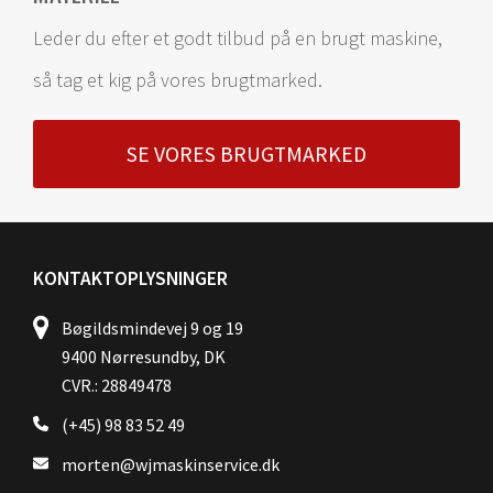
Leder du efter et godt tilbud på en brugt maskine,
så tag et kig på vores brugtmarked.
SE VORES BRUGTMARKED
KONTAKTOPLYSNINGER
Bøgildsmindevej 9 og 19
9400 Nørresundby, DK
CVR.: 28849478
(+45) 98 83 52 49
morten@wjmaskinservice.dk