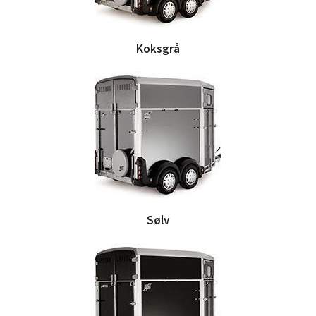
Koksgrå
Sølv