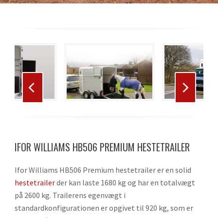
Use
the
left
and
right
Press
arrow
escape
keys
to
to
IFOR WILLIAMS HB506 PREMIUM HESTETRAILER
go
access
to
the
Ifor Williams HB506 Premium hestetrailer er en solid
the
carousel
hestetrailer
der kan laste 1680 kg og har en totalvægt
first
navigation
på 2600 kg. Trailerens egenvægt i
slide
buttons
standardkonfigurationen er opgivet til 920 kg, som er