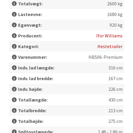
Totalvægt:
2600 kg
Lasteevne:
1680 kg
Egenvægt:
920 kg
Producent:
Ifor Williams
Kategori:
Hestetrailer
Varenummer:
HB506-Premium
Indv. lad længde:
316 cm
Indv. lad bredde:
167 cm
Indv. højde:
226 cm
Totallængde:
430 cm
Totalbredde:
213 cm
Totalhøjde:
275 cm
Spiltovslængde:
1.48 - 1.86 m