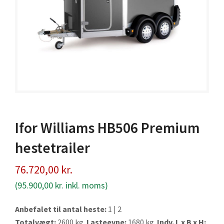
Ifor Williams HB506 Premium
hestetrailer
76.720,00
kr.
(
95.900,00
kr.
inkl. moms)
Anbefalet til antal heste:
1 | 2
Totalvægt:
2600 kg.
Lasteevne:
1680 kg.
Indv. L x B x H: