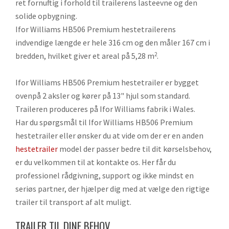
ret fornuftig i forhold til trailerens lasteevne og den
solide opbygning.
Ifor Williams HB506 Premium hestetrailerens
indvendige længde er hele 316 cm og den måler 167 cm i
bredden, hvilket giver et areal på 5,28 m
.
2
Ifor Williams HB506 Premium hestetrailer er bygget
ovenpå 2 aksler og kører på 13" hjul som standard.
Traileren produceres på Ifor Williams fabrik i Wales.
Har du spørgsmål til Ifor Williams HB506 Premium
hestetrailer eller ønsker du at vide om der er en anden
hestetrailer
model der passer bedre til dit kørselsbehov,
er du velkommen til at kontakte os. Her får du
professionel rådgivning, support og ikke mindst en
seriøs partner, der hjælper dig med at vælge den rigtige
trailer til transport af alt muligt.
TRAILER TIL DINE BEHOV