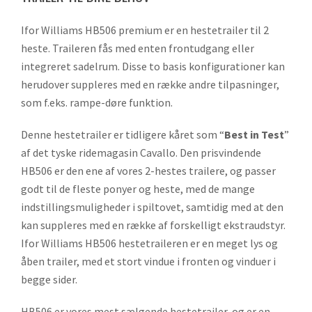
Ifor Williams HB506 premium er en hestetrailer til 2
heste. Traileren fås med enten frontudgang eller
integreret sadelrum. Disse to basis konfigurationer kan
herudover suppleres med en række andre tilpasninger,
som f.eks. rampe-døre funktion.
Denne hestetrailer er tidligere kåret som “
Best in Test
”
af det tyske ridemagasin Cavallo. Den prisvindende
HB506 er den ene af vores 2-hestes trailere, og passer
godt til de fleste ponyer og heste, med de mange
indstillingsmuligheder i spiltovet, samtidig med at den
kan suppleres med en række af forskelligt ekstraudstyr.
Ifor Williams HB506 hestetraileren er en meget lys og
åben trailer, med et stort vindue i fronten og vinduer i
begge sider.
HB506 er vores mest sælgende hestetrailer, og er en