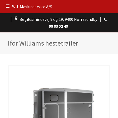
W.J. Maskinservice A/S
│
Bøgildsmindevej 9 og 19, 9400 Nørresundby
│
98 83 52 49
Ifor Williams hestetrailer