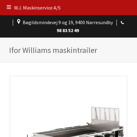
W.J. Maskinservice A/S
│
Bøgildsmindevej 9 og 19, 9400 Nørresundby
│
98 83 52 49
Ifor Williams maskintrailer