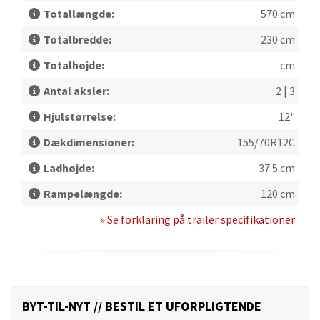
Totallængde:
570 cm
Totalbredde:
230 cm
Totalhøjde:
cm
Antal aksler:
2 | 3
Hjulstørrelse:
12"
Dækdimensioner:
155/70R12C
Ladhøjde:
37.5 cm
Rampelængde:
120 cm
» Se forklaring på trailer specifikationer
BYT-TIL-NYT // BESTIL ET UFORPLIGTENDE