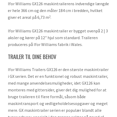
Ifor Williams GX126 maskintrailerens indvendige længde
er hele 366 cm og den måler 184 cm i bredden, hvilket
giver et areal på 6,73 m
.
2
Ifor Williams GX126 maskintrailer er bygget ovenpå 2 | 3
aksler og kører på 12" hjul som standard. Traileren
produceres på Ifor Williams fabrik i Wales.
TRAILER TIL DINE BEHOV
Ifor Williams Trailers GX126 er den største maskintrailer
i GX serien. Det er en funktionel og robust maskintrailer,
med mange anvendelsesmuligheder, idet GX126 kan
monteres med gittersider, giver det dig mulighed for at
bruge traileren til flere formål, såsom både
maskintransport og vedligeholdelsesopgaver og meget
mere. GX maskintrailer serien er populær blandt alle
typer erhverv, specielt i den grønne sektor på grund af