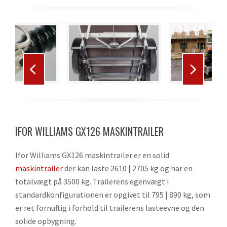
Use
the
left
and
right
Press
arrow
escape
keys
to
to
IFOR WILLIAMS GX126 MASKINTRAILER
go
access
to
the
Ifor Williams GX126 maskintrailer er en solid
the
carousel
maskintrailer
der kan laste 2610 | 2705 kg og har en
first
navigation
totalvægt på 3500 kg. Trailerens egenvægt i
slide
buttons
standardkonfigurationen er opgivet til 795 | 890 kg, som
er ret fornuftig i forhold til trailerens lasteevne og den
solide opbygning.