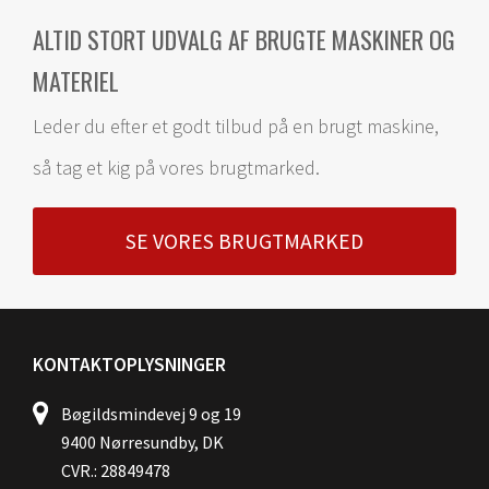
ALTID STORT UDVALG AF BRUGTE MASKINER OG
MATERIEL
Leder du efter et godt tilbud på en brugt maskine,
så tag et kig på vores brugtmarked.
SE VORES BRUGTMARKED
KONTAKTOPLYSNINGER
Bøgildsmindevej 9 og 19
9400 Nørresundby, DK
CVR.: 28849478