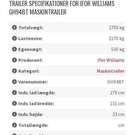
TRAILER SPECIFIKATIONER FOR IFOR WILLIAMS
GH94BT MASKINTRAILER
Totalvægt:
2700 kg
Lasteevne:
2170 kg
Egenvægt:
530 kg
Producent:
Ifor Williams
Kategori:
Maskintrailer
Varenummer:
GH94BT
Indv. lad længde:
279 cm
Indv. lad bredde:
131 cm
Indv. højde:
23 cm
Totallængde:
cm