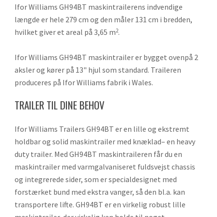
Ifor Williams GH94BT maskintrailerens indvendige
længde er hele 279 cm og den måler 131 cm i bredden,
hvilket giver et areal på 3,65 m
.
2
Ifor Williams GH94BT maskintrailer er bygget ovenpå 2
aksler og kører på 13" hjul som standard. Traileren
produceres på Ifor Williams fabrik i Wales.
TRAILER TIL DINE BEHOV
Ifor Williams Trailers GH94BT er en lille og ekstremt
holdbar og solid maskintrailer med knæklad– en heavy
duty trailer. Med GH94BT maskintraileren får du en
maskintrailer med varmgalvaniseret fuldsvejst chassis
og integrerede sider, som er specialdesignet med
forstærket bund med ekstra vanger, så den bl.a. kan
transportere lifte. GH94BT er en virkelig robust lille
maskintrailer, der virkelig kan holde til noget.