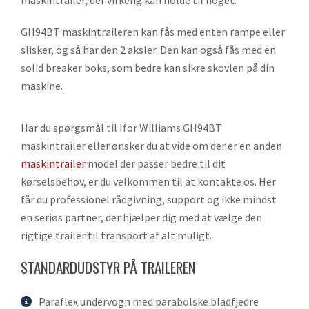
GH94BT maskintraileren kan fås med enten rampe eller
slisker, og så har den 2 aksler. Den kan også fås med en
solid breaker boks, som bedre kan sikre skovlen på din
maskine.
Har du spørgsmål til Ifor Williams GH94BT
maskintrailer eller ønsker du at vide om der er en anden
maskintrailer
model der passer bedre til dit
kørselsbehov, er du velkommen til at kontakte os. Her
får du professionel rådgivning, support og ikke mindst
en seriøs partner, der hjælper dig med at vælge den
rigtige trailer til transport af alt muligt.
STANDARDUDSTYR PÅ TRAILEREN
Paraflex undervogn med parabolske bladfjedre