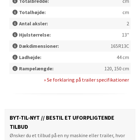
Totalbredde:
cm
Totalhøjde:
cm
Antal aksler:
2
Hjulstørrelse:
13"
Dækdimensioner:
165R13C
Ladhøjde:
44 cm
Rampelængde:
120, 150 cm
» Se forklaring på trailer specifikationer
BYT-TIL-NYT // BESTIL ET UFORPLIGTENDE
TILBUD
Ønsker du et tilbud på en ny maskine eller trailer, hvor