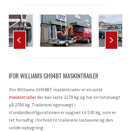
Use
the
left
and
right
Press
arrow
escape
keys
to
to
IFOR WILLIAMS GH94BT MASKINTRAILER
go
access
to
the
Ifor Williams GH94BT maskintrailer er en solid
the
carousel
maskintrailer
der kan laste 2170 kg og har en totalvægt
first
navigation
på 2700 kg. Trailerens egenvægt i
slide
buttons
standardkonfigurationen er opgivet til 530 kg, som er
ret fornuftig i forhold til trailerens lasteevne og den
solide opbygning.