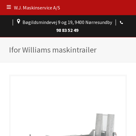
W.J. Maskinservice A/S
│
Bøgildsmindevej 9 og 19, 9400 Nørresundby
│
98 83 52 49
Ifor Williams maskintrailer