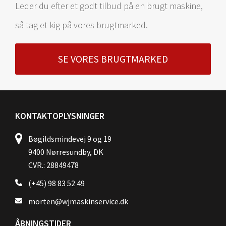
Leder du efter et godt tilbud på en brugt maskine,
så tag et kig på vores brugtmarked.
SE VORES BRUGTMARKED
KONTAKTOPLYSNINGER
Bøgildsmindevej 9 og 19
9400 Nørresundby, DK
CVR.: 28849478
(+45) 98 83 52 49
morten@wjmaskinservice.dk
ÅBNINGSTIDER