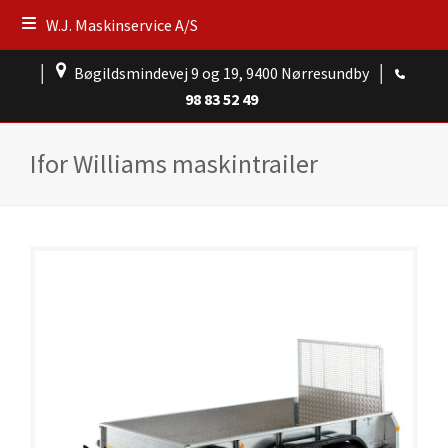
W.J. Maskinservice A/S
│
Bøgildsmindevej 9 og 19, 9400 Nørresundby
│
98 83 52 49
Ifor Williams maskintrailer