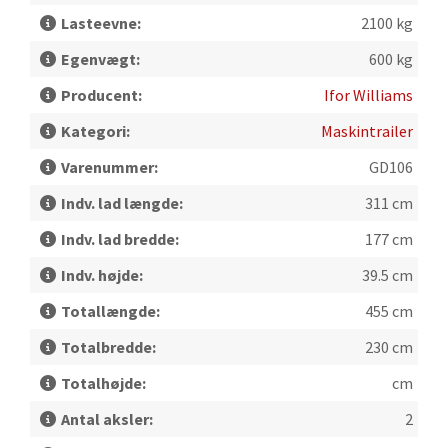
Lasteevne:
2100 kg
Egenvægt:
600 kg
Producent:
Ifor Williams
Kategori:
Maskintrailer
Varenummer:
GD106
Indv. lad længde:
311 cm
Indv. lad bredde:
177 cm
Indv. højde:
39.5 cm
Totallængde:
455 cm
Totalbredde:
230 cm
Totalhøjde:
cm
Antal aksler:
2