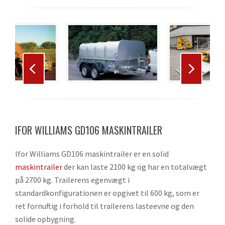
Use
the
left
and
right
Press
arrow
escape
keys
to
to
IFOR WILLIAMS GD106 MASKINTRAILER
go
access
to
the
Ifor Williams GD106 maskintrailer er en solid
the
carousel
maskintrailer
der kan laste 2100 kg og har en totalvægt
first
navigation
på 2700 kg. Trailerens egenvægt i
slide
buttons
standardkonfigurationen er opgivet til 600 kg, som er
ret fornuftig i forhold til trailerens lasteevne og den
solide opbygning.