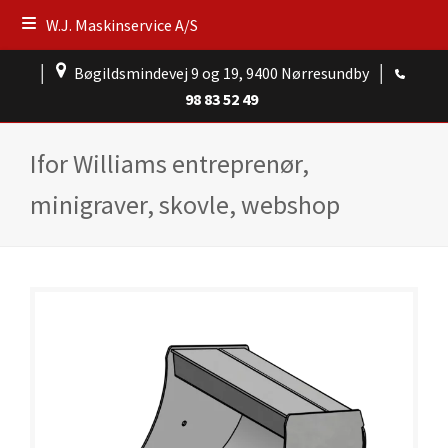
W.J. Maskinservice A/S
│
Bøgildsmindevej 9 og 19, 9400 Nørresundby
│
98 83 52 49
Ifor Williams entreprenør,
minigraver, skovle, webshop